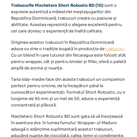
Trabucurile Machetero Short Robusto BD (10)
sunt o
expresie autentică a măiestriei meșteșugarilor din
Republica Dominicană, trabucuri create cu pasiune și
abilitate. Acestea reprezintă o alegere excelentă pentru
cei care doresc o experiență de înaltă calitate.
Originea acestor trabucuri în Republica Dominicană
aduce cu sine o tradiție bogată în producția de
trabucuri
.
Cu un blend în care tutunul din Nicaragua este folosit atât
pentru wrapper, cât și pentru binder și filler, oferă o paletă
amplă de arome și nuanțe.
Taria slab-medie face din aceste trabucuri un companion
perfect pentru oricine, de la începători până la
cunoscători experimentați. Formatul Short Robusto, cu o
lungime de 95 mm și un inel de 50, aduce o experiență
concentrată și plăcută.
Machetero Short Robusto BD sunt gata să vă însoțească
în aventura dvs. în lumea fumului. Wrapper-ul Maduro
adaugă o adâncime suplimentară acestor trabucuri,
aducând nuanțe de ciocolată, cafea, lemn și condimente.