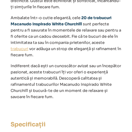
distincte. Gustul este echilibrat și sofisticat, încântându-
ți simțurile în fiecare fum.
Ambalate într-o cutie elegantă, cele
20 de trabucuri
Macanudo Inspirado White Churchill
sunt perfecte
pentru a fi savurate în momentele de relaxare sau pentru a
fi oferite ca un cadou deosebit. Fie că te bucuri de ele în
intimitatea ta sau în compania prietenilor, aceste
trabucuri
vor adăuga un strop de eleganță și rafinament în
fiecare fum.
Indiferent dacă ești un cunoscător avizat sau un începător
pasionat, aceste trabucuri îți vor oferi o experiență
autentică și memorabilă. Descoperă calitatea și
rafinamentul
trabucurilor Macanudo Inspirado White
Churchill
și bucură-te de un moment de relaxare și
savoare în fiecare fum.
Specificații