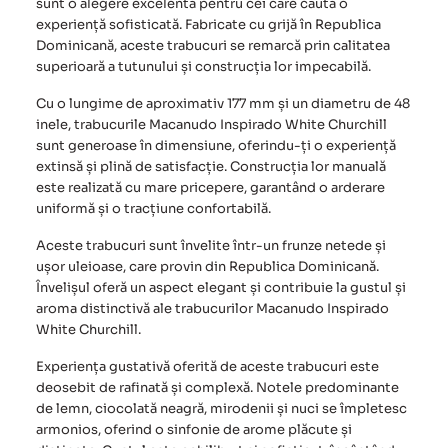
sunt o alegere excelentă pentru cei care caută o
experiență sofisticată. Fabricate cu grijă în Republica
Dominicană, aceste trabucuri se remarcă prin calitatea
superioară a tutunului și construcția lor impecabilă.
Cu o lungime de aproximativ 177 mm și un diametru de 48
inele,
trabucurile Macanudo Inspirado White Churchill
sunt generoase în dimensiune, oferindu-ți o experiență
extinsă și plină de satisfacție. Construcția lor manuală
este realizată cu mare pricepere, garantând o arderare
uniformă și o tracțiune confortabilă.
Aceste trabucuri sunt învelite într-un frunze netede și
ușor uleioase, care provin din Republica Dominicană.
Învelișul oferă un aspect elegant și contribuie la gustul și
aroma distinctivă ale
trabucurilor Macanudo Inspirado
White Churchill.
Experiența gustativă oferită de aceste trabucuri este
deosebit de rafinată și complexă. Notele predominante
de lemn, ciocolată neagră, mirodenii și nuci se împletesc
armonios, oferind o sinfonie de arome plăcute și