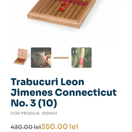
Trabucuri Leon
Jimenes Connecticut
No. 3 (10)
COD PRODUS:
1001641
Prețul
Prețul
350.00
lei
430.00
lei