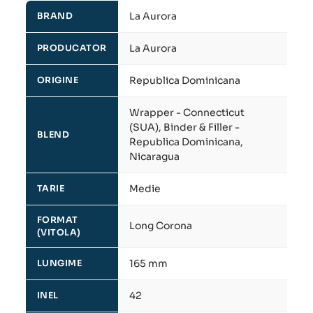
La Aurora
BRAND
La Aurora
PRODUCATOR
Republica Dominicana
ORIGINE
Wrapper - Connecticut
(SUA), Binder & Filler -
BLEND
Republica Dominicana,
Nicaragua
Medie
TARIE
FORMAT
Long Corona
(VITOLA)
165 mm
LUNGIME
42
INEL