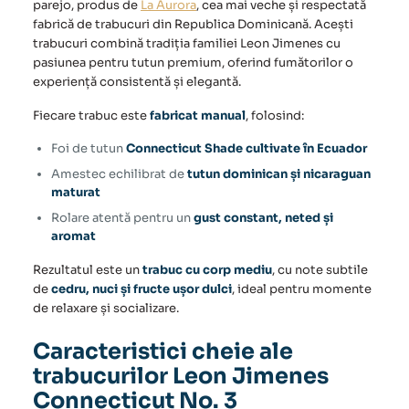
parejo, produs de
La Aurora
, cea mai veche și respectată
fabrică de trabucuri din Republica Dominicană. Acești
trabucuri combină tradiția familiei Leon Jimenes cu
pasiunea pentru tutun premium, oferind fumătorilor o
experiență consistentă și elegantă.
Fiecare trabuc este
fabricat manual
, folosind:
Foi de tutun
Connecticut Shade cultivate în Ecuador
Amestec echilibrat de
tutun dominican și nicaraguan
maturat
Rolare atentă pentru un
gust constant, neted și
aromat
Rezultatul este un
trabuc cu corp mediu
, cu note subtile
de
cedru, nuci și fructe ușor dulci
, ideal pentru momente
de relaxare și socializare.
Caracteristici cheie ale
trabucurilor Leon Jimenes
Connecticut No. 3