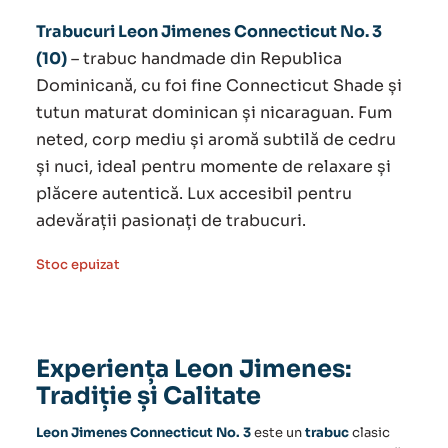
inițial
curent
Trabucuri Leon Jimenes Connecticut No. 3
a
este:
(10)
– trabuc handmade din Republica
Dominicană, cu foi fine Connecticut Shade și
fost:
350.00 lei.
tutun maturat dominican și nicaraguan. Fum
430.00 lei.
neted, corp mediu și aromă subtilă de cedru
și nuci, ideal pentru momente de relaxare și
plăcere autentică. Lux accesibil pentru
adevărații pasionați de trabucuri.
Stoc epuizat
Experiența Leon Jimenes:
Tradiție și Calitate
Leon Jimenes Connecticut No. 3
este un
trabuc
clasic