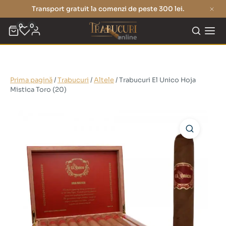
Transport gratuit la comenzi de peste 300 lei.
0
0
Prima pagină
/
Trabucuri
/
Altele
/ Trabucuri El Unico Hoja
Mistica Toro (20)