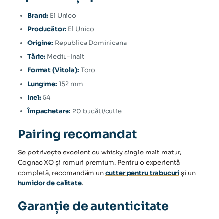
Brand:
El Unico
Producător:
El Unico
Origine:
Republica Dominicana
Tărie:
Mediu-Inalt
Format (Vitola):
Toro
Lungime:
152 mm
Inel:
54
Împachetare:
20 bucăți/cutie
Pairing recomandat
Se potrivește excelent cu whisky single malt matur,
Cognac XO și romuri premium. Pentru o experiență
completă, recomandăm un
cutter pentru trabucuri
și un
humidor de calitate
.
Garanție de autenticitate