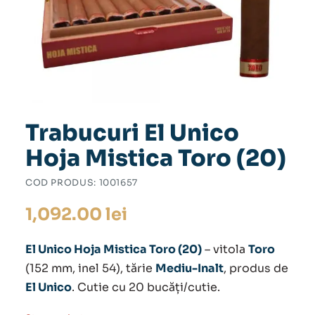
Trabucuri El Unico
Hoja Mistica Toro (20)
COD PRODUS:
1001657
1,092.00
lei
El Unico Hoja Mistica Toro (20)
– vitola
Toro
(152 mm, inel 54), tărie
Mediu-Inalt
, produs de
El Unico
. Cutie cu 20 bucăți/cutie.