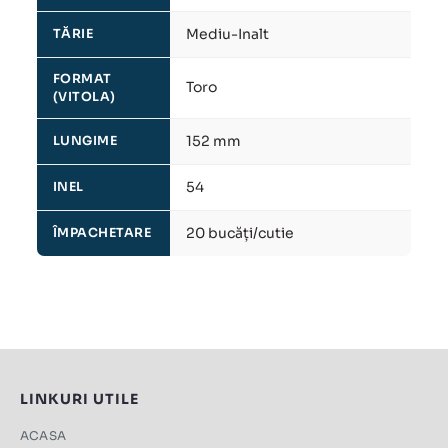
Mediu-Inalt
TĂRIE
FORMAT
Toro
(VITOLA)
152 mm
LUNGIME
54
INEL
20 bucăți/cutie
ÎMPACHETARE
LINKURI UTILE
ACASA