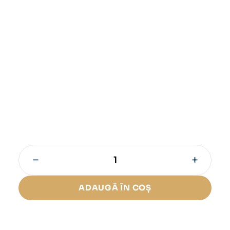
−
+
Cantitate
Trabucuri
E.P.
ADAUGĂ ÎN COȘ
Carrillo
New
Wave
Reserva