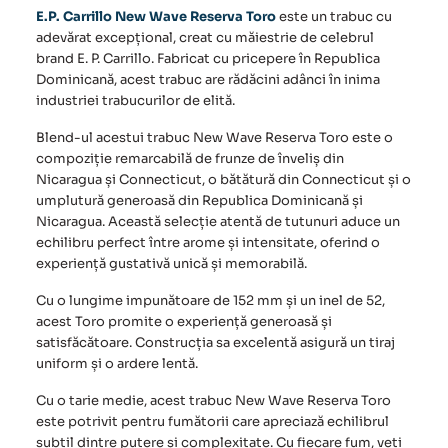
Toro
E.P. Carrillo New Wave Reserva Toro
este un trabuc cu
adevărat excepțional, creat cu măiestrie de celebrul
brand
E. P. Carrillo
. Fabricat cu pricepere în Republica
Dominicană, acest trabuc are rădăcini adânci în inima
industriei trabucurilor de elită.
Blend-ul acestui
trabuc New Wave Reserva Toro
este o
compoziție remarcabilă de frunze de înveliș din
Nicaragua și Connecticut, o bătătură din Connecticut și o
umplutură generoasă din Republica Dominicană și
Nicaragua. Această selecție atentă de tutunuri aduce un
echilibru perfect între arome și intensitate, oferind o
experiență gustativă unică și memorabilă.
Cu o lungime impunătoare de 152 mm și un inel de 52,
acest Toro promite o experiență generoasă și
satisfăcătoare. Construcția sa excelentă asigură un tiraj
uniform și o ardere lentă.
Cu o tarie medie, acest trabuc New Wave Reserva Toro
este potrivit pentru fumătorii care apreciază echilibrul
subtil dintre putere și complexitate. Cu fiecare fum, veți