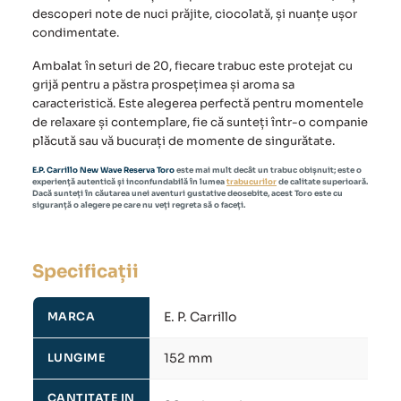
descoperi note de nuci prăjite, ciocolată, și nuanțe ușor
condimentate.
Ambalat în seturi de 20, fiecare trabuc este protejat cu
grijă pentru a păstra prospețimea și aroma sa
caracteristică. Este alegerea perfectă pentru momentele
de relaxare și contemplare, fie că sunteți într-o companie
plăcută sau vă bucurați de momente de singurătate.
E.P. Carrillo New Wave Reserva Toro
este mai mult decât un trabuc obișnuit; este o
experiență autentică și inconfundabilă în lumea
trabucurilor
de calitate superioară.
Dacă sunteți în căutarea unei aventuri gustative deosebite, acest Toro este cu
siguranță o alegere pe care nu veți regreta să o faceți.
Specificații
E. P. Carrillo
MARCA
152 mm
LUNGIME
CANTITATE IN