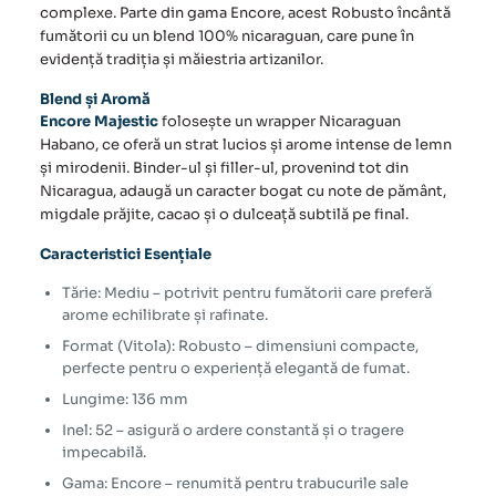
complexe. Parte din gama Encore, acest Robusto încântă
fumătorii cu un blend 100% nicaraguan, care pune în
evidență tradiția și măiestria artizanilor.
Blend și Aromă
Encore Majestic
folosește un wrapper Nicaraguan
Habano, ce oferă un strat lucios și arome intense de lemn
și mirodenii. Binder-ul și filler-ul, provenind tot din
Nicaragua, adaugă un caracter bogat cu note de pământ,
migdale prăjite, cacao și o dulceață subtilă pe final.
Caracteristici Esențiale
Tărie: Mediu – potrivit pentru fumătorii care preferă
arome echilibrate și rafinate.
Format (Vitola): Robusto – dimensiuni compacte,
perfecte pentru o experiență elegantă de fumat.
Lungime: 136 mm
Inel: 52 – asigură o ardere constantă și o tragere
impecabilă.
Gama: Encore – renumită pentru trabucurile sale