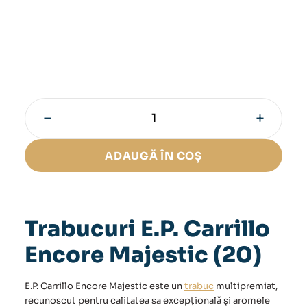
−
+
Cantitate
Trabucuri
E.P.
ADAUGĂ ÎN COȘ
Carrillo
Encore
Majestic
(20)
Trabucuri E.P. Carrillo
Encore Majestic (20)
E.P. Carrillo Encore Majestic este un
trabuc
multipremiat,
recunoscut pentru calitatea sa excepțională și aromele