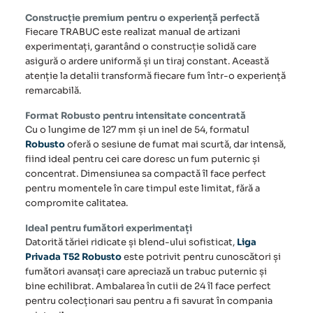
Construcție premium pentru o experiență perfectă
Fiecare
TRABUC
este realizat manual de artizani
experimentați, garantând o construcție solidă care
asigură o ardere uniformă și un tiraj constant. Această
atenție la detalii transformă fiecare fum într-o experiență
remarcabilă.
Format Robusto pentru intensitate concentrată
Cu o lungime de 127 mm și un inel de 54, formatul
Robusto
oferă o sesiune de fumat mai scurtă, dar intensă,
fiind ideal pentru cei care doresc un fum puternic și
concentrat. Dimensiunea sa compactă îl face perfect
pentru momentele în care timpul este limitat, fără a
compromite calitatea.
Ideal pentru fumători experimentați
Datorită tăriei ridicate și blend-ului sofisticat,
Liga
Privada T52 Robusto
este potrivit pentru cunoscători și
fumători avansați care apreciază un trabuc puternic și
bine echilibrat. Ambalarea în cutii de 24 îl face perfect
pentru colecționari sau pentru a fi savurat în compania