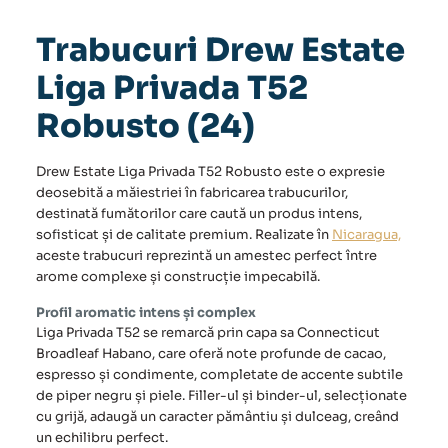
T52
Robusto
Trabucuri Drew Estate
(24)
Liga Privada T52
Robusto (24)
Drew Estate Liga Privada T52 Robusto este o expresie
deosebită a măiestriei în fabricarea trabucurilor,
destinată fumătorilor care caută un produs intens,
sofisticat și de calitate premium. Realizate în
Nicaragua,
aceste trabucuri reprezintă un amestec perfect între
arome complexe și construcție impecabilă.
Profil aromatic intens și complex
Liga Privada T52 se remarcă prin capa sa Connecticut
Broadleaf Habano, care oferă note profunde de cacao,
espresso și condimente, completate de accente subtile
de piper negru și piele. Filler-ul și binder-ul, selecționate
cu grijă, adaugă un caracter pământiu și dulceag, creând
un echilibru perfect.