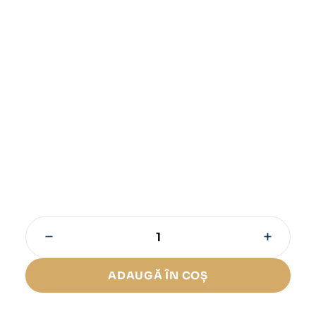
−
+
Cantitate
Trabucuri
Drew
ADAUGĂ ÎN COȘ
Estate
Liga
Privada