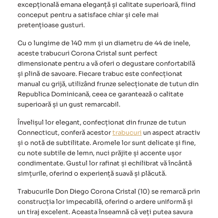
excepțională emana eleganță și calitate superioară, fiind
conceput pentru a satisface chiar și cele mai
pretențioase gusturi.
Cu o lungime de 140 mm și un diametru de 44 de inele,
aceste trabucuri Corona Cristal sunt perfect
dimensionate pentru a vă oferi o degustare confortabilă
și plină de savoare. Fiecare trabuc este confecționat
manual cu grijă, utilizând frunze selecționate de tutun din
Republica Dominicană, ceea ce garantează o calitate
superioară și un gust remarcabil.
Învelișul lor elegant, confecționat din frunze de tutun
Connecticut, conferă acestor
trabucuri
un aspect atractiv
și o notă de subtilitate. Aromele lor sunt delicate și fine,
cu note subtile de lemn, nuci prăjite și accente ușor
condimentate. Gustul lor rafinat și echilibrat vă încântă
simțurile, oferind o experiență suavă și plăcută.
Trabucurile Don Diego Corona Cristal (10)
se remarcă prin
construcția lor impecabilă, oferind o ardere uniformă și
un tiraj excelent. Aceasta înseamnă că veți putea savura