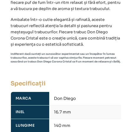
fiecare puf de fum într-un ritm relaxat și fără efort, pentru
a vă bucura pe deplin de aroma și textura trabucului.
Ambalate într-o cutie elegantă și rafinată, aceste
trabucuri reflectă atenția la detalii și pasiunea pentru
meșteșugul trabucurilor. Fiecare trabuc
Don Diego
Corona Cristal
este o creație unică, care combină tradiția
și experiența cu o estetică sofisticată.
Indiferent dacă sunteți un cunoscător experimentat sau un începător în lumea
trabucurilor, aceste trabucuri vă vor captiva simțurile. Fiecare moment petrecut
savurând un
trabuc Don Diego Corona Cristal
va fi un moment de relaxare și răsfăț.
Specificații
Don Diego
MARCA
16.7 mm
INEL
140 mm
LUNGIME