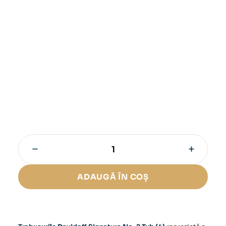
−
+
Cantitate
Trabucuri
Davidoff
ADAUGĂ ÎN COȘ
Signature
No.
2
Tub
(4)