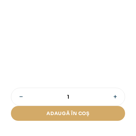
−
+
Cantitate
Trabucuri
Davidoff
ADAUGĂ ÎN COȘ
Primeros
Nicaragua
Maduro
(6)