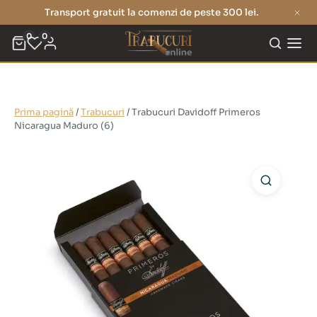
Transport gratuit la comenzi de peste 300 lei.
0
0
Prima pagină
/
Trabucuri
/ Trabucuri Davidoff Primeros
Nicaragua Maduro (6)