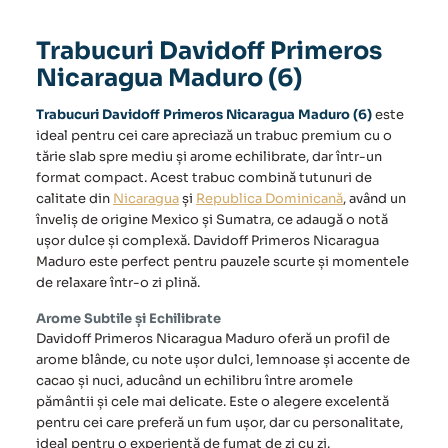
Trabucuri Davidoff Primeros
Nicaragua Maduro (6)
Trabucuri Davidoff Primeros Nicaragua Maduro (6)
este
ideal pentru cei care apreciază un trabuc premium cu o
tărie slab spre mediu și arome echilibrate, dar într-un
format compact. Acest trabuc combină tutunuri de
calitate din
Nicaragua
și
Republica Dominicană
, având un
înveliș de origine Mexico și Sumatra, ce adaugă o notă
ușor dulce și complexă. Davidoff Primeros Nicaragua
Maduro este perfect pentru pauzele scurte și momentele
de relaxare într-o zi plină.
Arome Subtile și Echilibrate
Davidoff Primeros Nicaragua Maduro oferă un profil de
arome blânde, cu note ușor dulci, lemnoase și accente de
cacao și nuci, aducând un echilibru între aromele
pământii și cele mai delicate. Este o alegere excelentă
pentru cei care preferă un fum ușor, dar cu personalitate,
ideal pentru o experiență de fumat de zi cu zi.