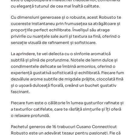
cu eleganță tutunul de cea mai înaltă calitate.
Cu dimensiuni generoase și o robuste, acest Robusto te
cucereste instantaneu prin frumusețea sa atrăgătoare și
proporțiile perfect echilibrate. Învelișul său atrage
privirile cu nuanțele sale aurii și textura sa fină, oferind o
senzație vizuală de rafinament și sofisticare.
La aprindere, te vei delecta cu o sinfonie aromatică
subtilă și plină de profunzime. Notele de lemn dulce și
condimentele delicate se îmbină armonios, oferind o
experiență gustativă sofisticată și echilibrată. Fiecare fum
dezvăluie arome subtile de migdale prăjite, ciocolată fină
și o ușoară dulceață florală, creând un buchet gustativ
fascinant.
Fiecare fum este o călătorie în lumea gusturilor rafinate și
a texturilor catifelate, care te răsfăță simțurile și îți oferă
o relaxare profundă.
Pachetul generos de
16 trabucuri Cusano Connecticut
Robusto
este un adevărat tezaur pentru pasionați. Fie că