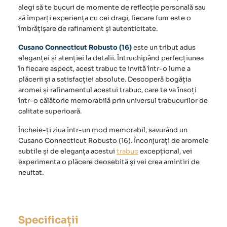
alegi să te bucuri de momente de reflecție personală sau
să împarți experiența cu cei dragi, fiecare fum este o
îmbrățișare de rafinament și autenticitate.
Cusano Connecticut Robusto (16)
este un tribut adus
eleganței și atenției la detalii. Întruchipând perfecțiunea
în fiecare aspect, acest trabuc te invită într-o lume a
plăcerii și a satisfacției absolute. Descoperă bogăția
aromei și rafinamentul acestui trabuc, care te va însoți
într-o călătorie memorabilă prin universul trabucurilor de
calitate superioară.
Încheie-ți ziua într-un mod memorabil, savurând un
Cusano Connecticut Robusto (16)
. Înconjurați de aromele
subtile și de eleganța acestui
trabuc
excepțional, vei
experimenta o plăcere deosebită și vei crea amintiri de
neuitat.
Specificații