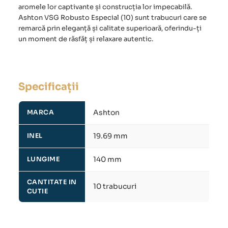
aromele lor captivante și construcția lor impecabilă.
Ashton VSG Robusto Especial (10)
sunt trabucuri care se
remarcă prin eleganță și calitate superioară, oferindu-ți
un moment de răsfăț și relaxare autentic.
Specificații
Ashton
MARCA
19.69 mm
INEL
140 mm
LUNGIME
CANTITATE IN
10 trabucuri
CUTIE