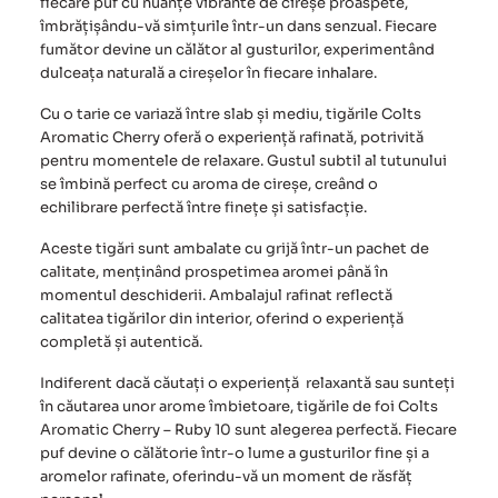
fiecare puf cu nuanțe vibrante de cireșe proaspete,
îmbrățișându-vă simțurile într-un dans senzual. Fiecare
fumător devine un călător al gusturilor, experimentând
dulceața naturală a cireșelor în fiecare inhalare.
Cu o tarie ce variază între slab și mediu, tigările Colts
Aromatic Cherry oferă o experiență rafinată, potrivită
pentru momentele de relaxare. Gustul subtil al tutunului
se îmbină perfect cu aroma de cireșe, creând o
echilibrare perfectă între finețe și satisfacție.
Aceste tigări sunt ambalate cu grijă într-un pachet de
calitate, menținând prospetimea aromei până în
momentul deschiderii. Ambalajul rafinat reflectă
calitatea tigărilor din interior, oferind o experiență
completă și autentică.
Indiferent dacă căutați o experiență relaxantă sau sunteți
în căutarea unor arome îmbietoare, tigările de foi
Colts
Aromatic Cherry – Ruby 10
sunt alegerea perfectă. Fiecare
puf devine o călătorie într-o lume a gusturilor fine și a
aromelor rafinate, oferindu-vă un moment de răsfăț