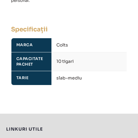
personal.
Specificații
Colts
MARCA
CAPACITATE
10 tigari
PACHET
slab-mediu
TARIE
LINKURI UTILE