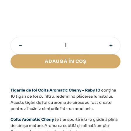
−
+
Cantitate
Tigarile
de
ADAUGĂ ÎN COȘ
foi
Colts
Aromatic
Cherry
-
Tigarile de foi Colts Aromatic Cherry – Ruby 10
conține
Ruby
10 tigări de foi cu filtru, redefinind plăcerea fumatului.
10
Aceste tigări de foi cu aroma de cireșe au fost create
pentru a încânta simțurile într-un mod unic.
Colts Aromatic Cherry
te transportă într-o grădină plină
de cireșe mature. Aroma sa subtilă și rafinată umple