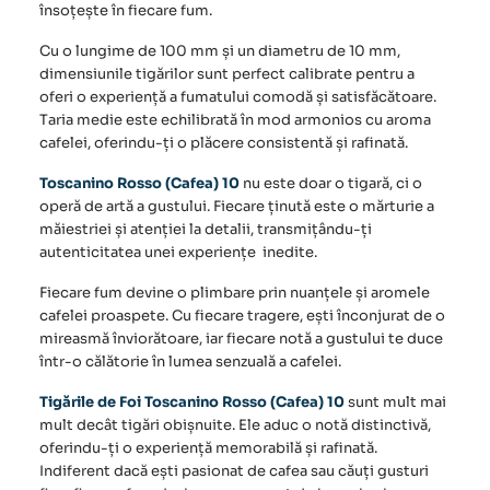
însoțește în fiecare fum.
Cu o lungime de 100 mm și un diametru de 10 mm,
dimensiunile tigărilor sunt perfect calibrate pentru a
oferi o experiență a fumatului comodă și satisfăcătoare.
Taria medie este echilibrată în mod armonios cu aroma
cafelei, oferindu-ți o plăcere consistentă și rafinată.
Toscanino Rosso (Cafea) 10
nu este doar o tigară, ci o
operă de artă a gustului. Fiecare ținută este o mărturie a
măiestriei și atenției la detalii, transmițându-ți
autenticitatea unei experiențe inedite.
Fiecare fum devine o plimbare prin nuanțele și aromele
cafelei proaspete. Cu fiecare tragere, ești înconjurat de o
mireasmă înviorătoare, iar fiecare notă a gustului te duce
într-o călătorie în lumea senzuală a cafelei.
Tigările de Foi Toscanino Rosso (Cafea) 10
sunt mult mai
mult decât tigări obișnuite. Ele aduc o notă distinctivă,
oferindu-ți o experiență memorabilă și rafinată.
Indiferent dacă ești pasionat de cafea sau căuți gusturi