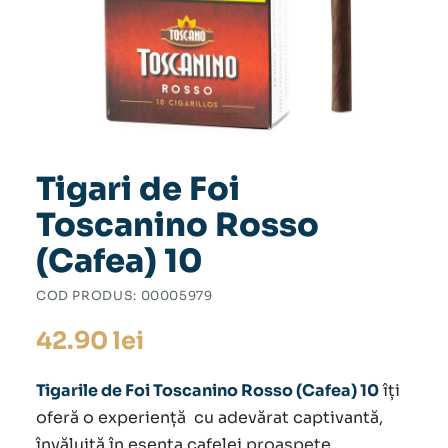
Tigari de Foi
Toscanino Rosso
(Cafea) 10
COD PRODUS:
00005979
42.90
lei
Tigarile de Foi Toscanino Rosso (Cafea) 10
îți
oferă o experiență cu adevărat captivantă,
învăluită în esența cafelei proaspete.