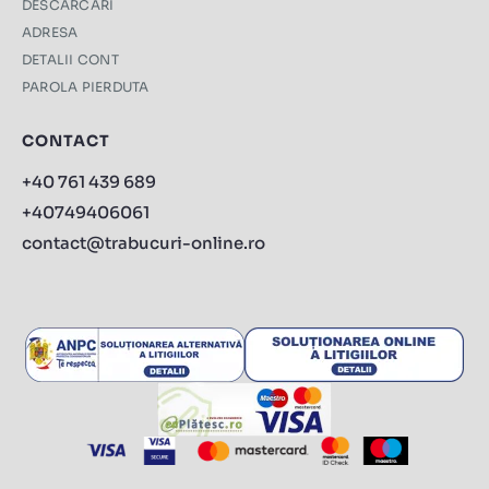
DESCARCARI
ADRESA
DETALII CONT
PAROLA PIERDUTA
CONTACT
+40 761 439 689
+40749406061
contact@trabucuri-online.ro