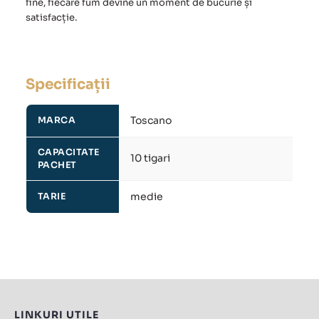
fine, fiecare fum devine un moment de bucurie și
satisfacție.
Specificații
Toscano
MARCA
CAPACITATE
10 tigari
PACHET
medie
TARIE
LINKURI UTILE