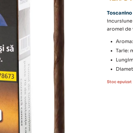
Toscanino G
incursiune
aromei de v
Aroma: 
Tarie: 
Lungim
Diamet
Stoc epuizat