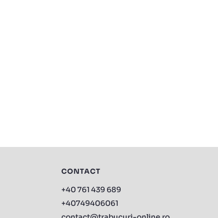
CONTACT
+40 761 439 689
+40749406061
contact@trabucuri-online.ro