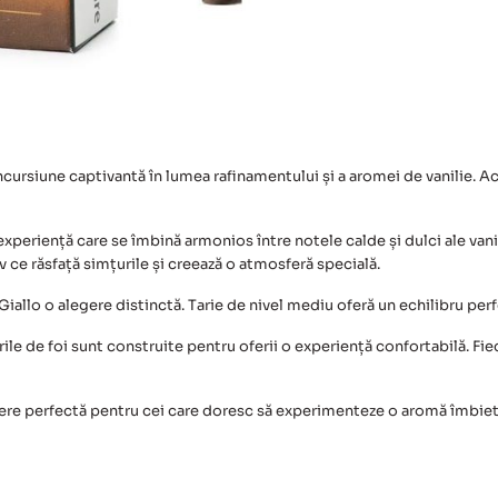
ncursiune captivantă în lumea rafinamentului și a aromei de vanilie. Ac
xperiență care se îmbină armonios între notele calde și dulci ale vanili
ce răsfață simțurile și creează o atmosferă specială.
Giallo
o alegere distinctă. Tarie de nivel mediu oferă un echilibru perfe
e de foi sunt construite pentru oferii o experiență confortabilă. Fiec
ere perfectă pentru cei care doresc să experimenteze o aromă îmbiet