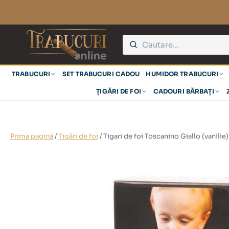
TRABUCURI
SET TRABUCURI CADOU
HUMIDOR TRABUCURI
ȚIGĂRI DE FOI
CADOURI BĂRBAȚI
Prima pagină
/
Țigări de foi
/ Tigari de foi Toscanino Giallo (vanilie)