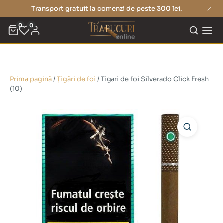
Transport gratuit la comenzi de peste 300 lei.
0
0
Prima pagină
/
Țigări de foi
/ Tigari de foi Silverado Click Fresh
(10)