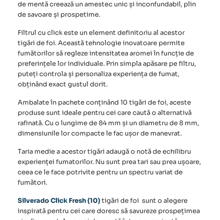
de mentă creează un amestec unic și inconfundabil, plin
de savoare și prospetime.
Filtrul cu click este un element definitoriu al acestor
tigări de foi. Această tehnologie inovatoare permite
fumătorilor să regleze intensitatea aromei în funcție de
preferințele lor individuale. Prin simpla apăsare pe filtru,
puteți controla și personaliza experiența de fumat,
obținând exact gustul dorit.
Ambalate în pachete conținând 10 tigări de foi, aceste
produse sunt ideale pentru cei care caută o alternativă
rafinată. Cu o lungime de 84 mm și un diametru de 8 mm,
dimensiunile lor compacte le fac ușor de manevrat.
Taria medie a acestor tigări adaugă o notă de echilibru
experienței fumatorilor. Nu sunt prea tari sau prea ușoare,
ceea ce le face potrivite pentru un spectru variat de
fumători.
Silverado Click Fresh (10)
tigări de foi
sunt o alegere
inspirată pentru cei care doresc să savureze prospețimea