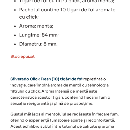
Tigari de foi cu filtru click, aroma menta;
Pachetul contine 10 tigari de foi aromate
cu click;
Aroma: menta;
Lungime: 84 mm;
Diametru: 8 mm.
Stoc epuizat
Silverado Click Fresh (10) tigări de foi
reprezintă o
inovație, care îmbină aroma de mentă cu tehnologia
filtrului cu click. Aroma intensă de mentă este
caracteristică acestor tigări, conferind fiecărui fum o
senzație revigorantă și plină de prospețime.
Gustul mătăsos al mentolului se regăsește în fiecare fum,
oferind o experiență fumătoare aparte și reconfortantă.
Acest echilibru subtil între tutunul de calitate și aroma