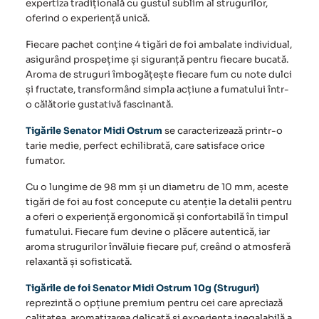
expertiza tradițională cu gustul sublim al strugurilor,
oferind o experiență unică.
Fiecare pachet conține 4 tigări de foi ambalate individual,
asigurând prospețime și siguranță pentru fiecare bucată.
Aroma de struguri îmbogățește fiecare fum cu note dulci
și fructate, transformând simpla acțiune a fumatului într-
o călătorie gustativă fascinantă.
Tigările Senator Midi Ostrum
se caracterizează printr-o
tarie medie, perfect echilibrată, care satisface orice
fumator.
Cu o lungime de 98 mm și un diametru de 10 mm, aceste
tigări de foi au fost concepute cu atenție la detalii pentru
a oferi o experiență ergonomică și confortabilă în timpul
fumatului. Fiecare fum devine o plăcere autentică, iar
aroma strugurilor învăluie fiecare puf, creând o atmosferă
relaxantă și sofisticată.
Tigările de foi Senator Midi Ostrum 10g (Struguri)
reprezintă o opțiune premium pentru cei care apreciază
calitatea, aromatizarea delicată și experiența inegalabilă a