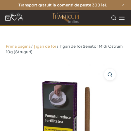
Transport gratuit la comenzi de peste 300 lei.
0
0
Prima pagină
/
Țigări de foi
/ Tigari de foi Senator Midi Ostrum
10g (Struguri)