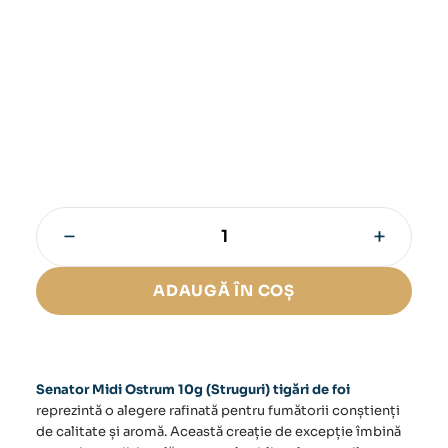
−
+
Cantitate
Tigari
de
ADAUGĂ ÎN COȘ
foi
Senator
Midi
Ostrum
10g
Senator Midi Ostrum 10g (Struguri) tigări de foi
(Struguri)
reprezintă o alegere rafinată pentru fumătorii conștienți
de calitate și aromă. Această creație de excepție îmbină