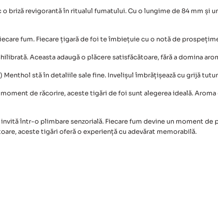
Menthol
 o briză revigorantă în ritualul fumatului. Cu o lungime de 84 mm și un
care fum. Fiecare țigară de foi te îmbiețuie cu o notă de prospețime,
chilibrată. Aceasta adaugă o plăcere satisfăcătoare, fără a domina ar
0) Menthol
stă în detaliile sale fine. Invelișul îmbrățișează cu grijă tut
n moment de răcorire, aceste tigări de foi sunt alegerea ideală. Aroma
 invită într-o plimbare senzorială. Fiecare fum devine un moment de 
itoare, aceste tigări oferă o experiență cu adevărat memorabilă.