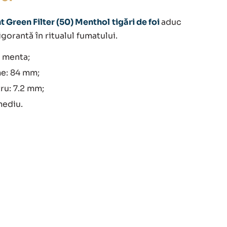
t Green Filter (50) Menthol
tigări de foi
aduc
igorantă în ritualul fumatului.
 menta;
e: 84 mm;
ru: 7.2 mm;
mediu.