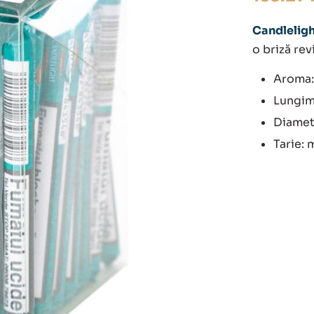
Candleligh
o briză rev
Aroma:
Lungim
Diamet
Tarie: 