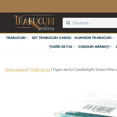
TRABUCURI
SET TRABUCURI CADOU
HUMIDOR TRABUCURI
ȚIGĂRI DE FOI
CADOURI BĂRBAȚI
Prima pagină
/
Țigări de foi
/ Tigari de Foi Candlelight Green Filter