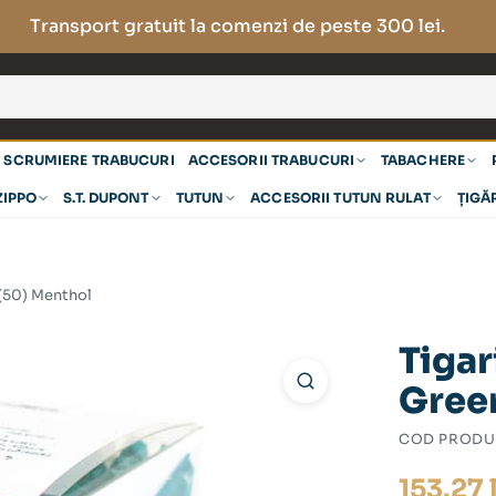
Transport gratuit la comenzi de peste 300 lei.
SCRUMIERE TRABUCURI
ACCESORII TRABUCURI
TABACHERE
ZIPPO
S.T. DUPONT
TUTUN
ACCESORII TUTUN RULAT
ȚIGĂ
 (50) Menthol
Tigar
Green
COD PRODU
153.27