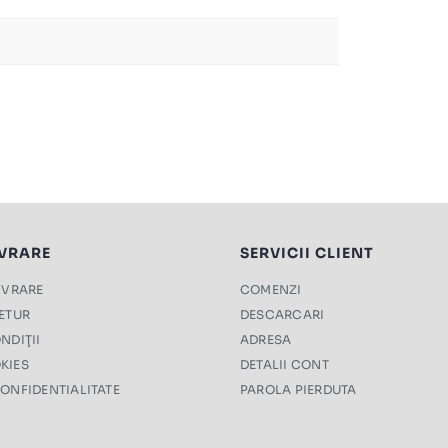
IVRARE
SERVICII CLIENT
LIVRARE
COMENZI
RETUR
DESCARCARI
NDIŢII
ADRESA
KIES
DETALII CONT
CONFIDENTIALITATE
PAROLA PIERDUTA