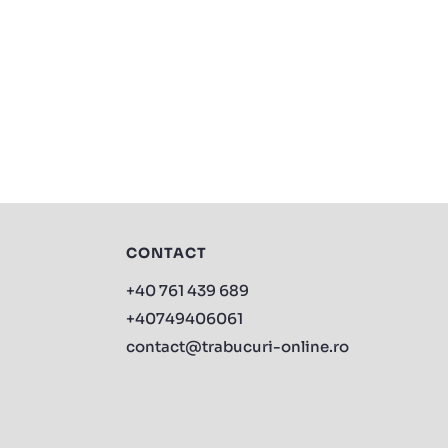
CONTACT
+40 761 439 689
+40749406061
contact@trabucuri-online.ro