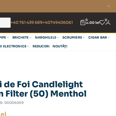
0
0
+40 761 439 689
+40749406061
0.00
lei
PIPE
BRICHETE
NARGHILELE
SCRUMIERE
CIGAR BAR
RI ELECTRONICE
REDUCERI
NOUTĂȚI
i de Foi Candlelight
 Filter (50) Menthol
S:
00006009
lei