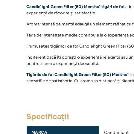
Candlelight Green Filter (50) Menthol
tigări de foi
aduc
experiență de răcorire și satisfacție.
Aroma intensă de mentă adaugă un element rafinat cu fie
Taria de intensitate medie contribuie la o experiență e
Frumusețea
tigărilor de foi Candlelight Green Filter (5
Indiferent dacă îți dorești o experiență relaxantă sau u
pentru a crea o experiență deosebită.
Tigările de foi Candlelight Green Filter (50) Menthol
te
senzațiile de satisfacție. Cu aroma sa distinctă și răcor
Specificații
Candlelight
MARCA