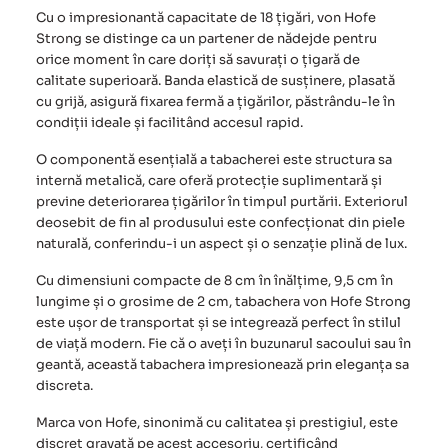
Cu o impresionantă capacitate de 18 țigări, von Hofe
Strong se distinge ca un partener de nădejde pentru
orice moment în care doriți să savurați o țigară de
calitate superioară. Banda elastică de susținere, plasată
cu grijă, asigură fixarea fermă a țigărilor, păstrându-le în
condiții ideale și facilitând accesul rapid.
O componentă esențială a tabacherei este structura sa
internă metalică, care oferă protecție suplimentară și
previne deteriorarea țigărilor în timpul purtării. Exteriorul
deosebit de fin al produsului este confecționat din piele
naturală, conferindu-i un aspect și o senzație plină de lux.
Cu dimensiuni compacte de 8 cm în înălțime, 9,5 cm în
lungime și o grosime de 2 cm, tabachera von Hofe Strong
este ușor de transportat și se integrează perfect în stilul
de viață modern. Fie că o aveți în buzunarul sacoului sau în
geantă, această tabachera impresionează prin eleganța sa
discreta.
Marca von Hofe, sinonimă cu calitatea și prestigiul, este
discret gravată pe acest accesoriu, certificând