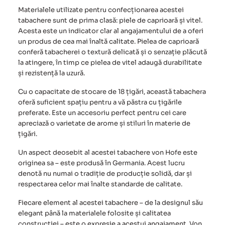
Materialele utilizate pentru confecționarea acestei
tabachere sunt de prima clasă: piele de caprioară și vitel.
Acesta este un indicator clar al angajamentului de a oferi
un produs de cea mai înaltă calitate. Pielea de caprioară
conferă tabacherei o textură delicată și o senzație plăcută
la atingere, în timp ce pielea de vitel adaugă durabilitate
și rezistență la uzură.
Cu o capacitate de stocare de 18 țigări, această tabachera
oferă suficient spațiu pentru a vă păstra cu țigările
preferate. Este un accesoriu perfect pentru cei care
apreciază o varietate de arome și stiluri în materie de
țigări.
Un aspect deosebit al acestei tabachere von Hofe este
originea sa – este produsă în Germania. Acest lucru
denotă nu numai o tradiție de producție solidă, dar și
respectarea celor mai înalte standarde de calitate.
Fiecare element al acestei tabachere – de la designul său
elegant până la materialele folosite și calitatea
construcției – este o expresie a acestui angajament. Von