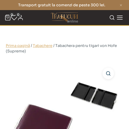
Transport gratuit la comenzi de peste 300 lei.
0
0
Prima pagină
/
Tabachere
/ Tabachera pentru tigari von Hofe
(Supreme)