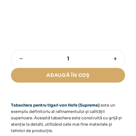
−
+
Cantitate
Tabachera
pentru
ADAUGĂ ÎN COȘ
tigari
von
Hofe
(Supreme)
Tabachera pentru tigari von Hofe (Supreme)
este un
exemplu definitoriu al rafinamentului și calității
superioare. Această tabachera este construită cu grijă și
atenție la detalii, utilizând cele mai fine materiale și
tehnici de producție.