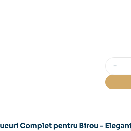
−
Cantitate
Statuietă
Fumător
cu
Set
Trabucuri
Complet
pentru
Birou
ucuri Complet pentru Birou – Eleganță,