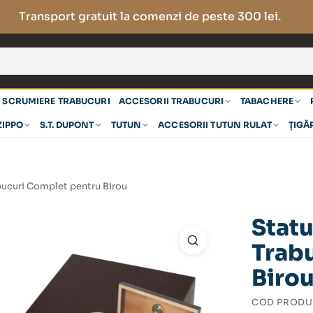
Transport gratuit la comenzi de peste 300 lei.
SCRUMIERE TRABUCURI
ACCESORII TRABUCURI
TABACHERE
ZIPPO
S.T. DUPONT
TUTUN
ACCESORII TUTUN RULAT
ȚIGĂ
bucuri Complet pentru Birou
Statu
Trab
Biro
COD PRODU