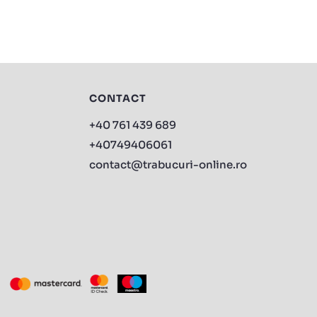
CONTACT
+40 761 439 689
+40749406061
contact@trabucuri-online.ro