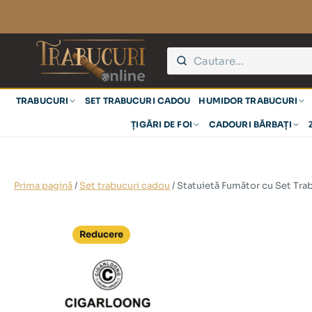
TRABUCURI
SET TRABUCURI CADOU
HUMIDOR TRABUCURI
ȚIGĂRI DE FOI
CADOURI BĂRBAȚI
Prima pagină
/
Set trabucuri cadou
/ Statuietă Fumător cu Set Tra
Reducere