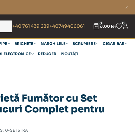
0
0
+40 761 439 689
+40749406061
0.00
lei
PIPE
BRICHETE
NARGHILELE
SCRUMIERE
CIGAR BAR
RI ELECTRONICE
REDUCERI
NOUTĂȚI
ietă Fumător cu Set
ucuri Complet pentru
u
S:
0-SET6TRA