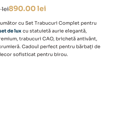
890.00
lei
0
lei
Fumător cu Set Trabucuri Complet pentru
set de lux
cu statuietă aurie elegantă,
emium, trabucuri CAO, brichetă antivânt,
lei.
scrumieră. Cadoul perfect pentru bărbați de
0 lei.
decor sofisticat pentru birou.