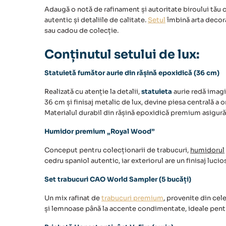
Adaugă o notă de rafinament și autoritate biroului tău 
autentic și detaliile de calitate.
Setul
îmbină arta decor
sau cadou de colecție.
Conținutul setului de lux:
Statuietă fumător aurie din rășină epoxidică (36 cm)
Realizată cu atenție la detalii,
statuieta
aurie redă imagi
36 cm și finisaj metalic de lux, devine piesa centrală a o
Materialul durabil din rășină epoxidică premium asigură 
Humidor premium „Royal Wood”
Conceput pentru colecționarii de trabucuri,
humidorul
cedru spaniol autentic, iar exteriorul are un finisaj luc
Set trabucuri CAO World Sampler (5 bucăți)
Un mix rafinat de
trabucuri premium
, provenite din cel
și lemnoase până la accente condimentate, ideale pent