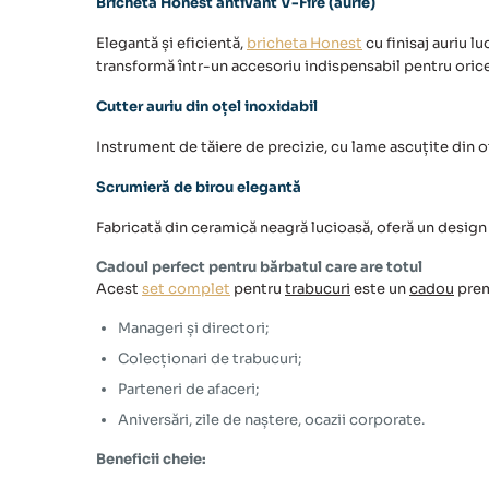
Brichetă Honest antivânt V-Fire (aurie)
Elegantă și eficientă,
bricheta Honest
cu finisaj auriu l
transformă într-un accesoriu indispensabil pentru oric
Cutter auriu din oțel inoxidabil
Instrument de tăiere de precizie, cu lame ascuțite din oțe
Scrumieră de birou elegantă
Fabricată din ceramică neagră lucioasă, oferă un design 
Cadoul perfect pentru bărbatul care are totul
Acest
set complet
pentru
trabucuri
este un
cadou
prem
Manageri și directori;
Colecționari de trabucuri;
Parteneri de afaceri;
Aniversări, zile de naștere, ocazii corporate.
Beneficii cheie: