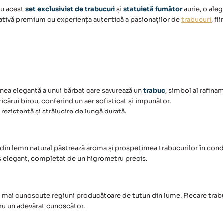
cu acest
set exclusivist de trabucuri
și
statuietă fumător
aurie, o aleg
ativă premium cu experiența autentică a pasionaților de
trabucuri
, f
nea elegantă a unui bărbat care savurează un
trabuc
, simbol al rafina
ricărui birou, conferind un aer sofisticat și impunător.
rezistență și strălucire de lungă durată.
din lemn natural păstrează aroma și prospețimea trabucurilor în condi
ios elegant, completat de un higrometru precis.
e mai cunoscute regiuni producătoare de tutun din lume. Fiecare trabu
ru un adevărat cunoscător.