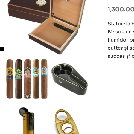
Prețul
Prețul
1,300.0
inițial
curent
Statuietă 
a
este:
Birou – un
humidor pr
fost:
890.00 
cutter și 
1,300.0
succes și 