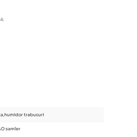
ă;
eta,humidor trabucuri
AO samler