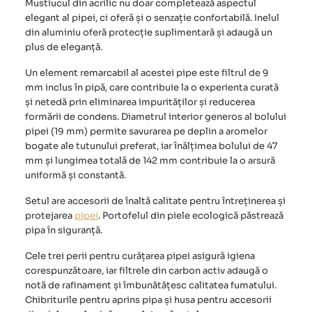
Mustiucul din acrilic nu doar completează aspectul
elegant al pipei, ci oferă și o senzație confortabilă. Inelul
din aluminiu oferă protecție suplimentară și adaugă un
plus de eleganță.
Un element remarcabil al acestei pipe este filtrul de 9
mm inclus în pipă, care contribuie la o experienta curată
și netedă prin eliminarea impurităților și reducerea
formării de condens. Diametrul interior generos al bolului
pipei (19 mm) permite savurarea pe deplin a aromelor
bogate ale tutunului preferat, iar înălțimea bolului de 47
mm și lungimea totală de 142 mm contribuie la o arsură
uniformă și constantă.
Setul are accesorii de înaltă calitate pentru întreținerea și
protejarea
pipei
. Portofelul din piele ecologică păstrează
pipa în siguranță.
Cele trei perii pentru curățarea pipei asigură igiena
corespunzătoare, iar filtrele din carbon activ adaugă o
notă de rafinament și îmbunătățesc calitatea fumatului.
Chibriturile pentru aprins pipa și husa pentru accesorii