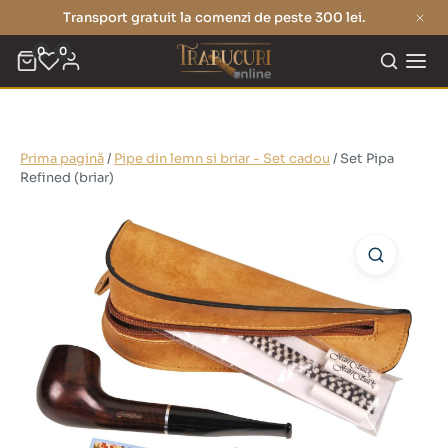
Transport gratuit la comenzi de peste 300 lei.
0
0
Prima pagină
/
Pipe din lemn si briar - Set cadou
/ Set Pipa
Refined (briar)