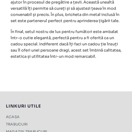
ajutor în procesul de pregătire a țevii. Această unealtă
versatilă îți permite să cureți și să ajustezi țeava în mod
convenabil și precis. În plus, bricheta din metal inclusă în
set este partenerul perfect pentru aprinderea țigării tale.
În final, setul nostru de lux pentru fumători este ambalat
într-o cutie elegantă, perfectă pentru a fi oferită ca un
cadou special. Indiferent dacă îți faci un cadou ție însuți
sau îl oferi unei persoane dragi, acest set îmbină calitatea,
estetica și utilitatea într-un mod remarcabil.
LINKURI UTILE
ACASA
TRABUCURI
MAGAZIN TRABUCURI