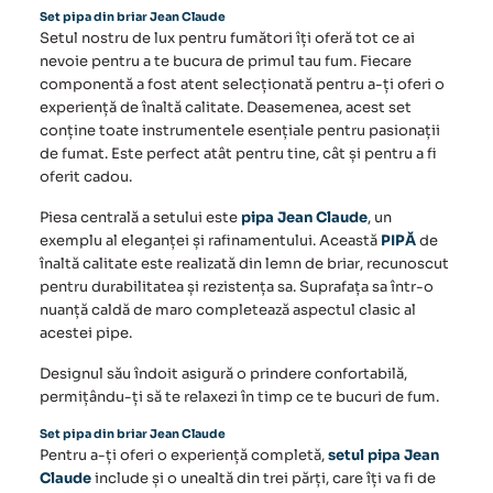
Set pipa din briar Jean Claude
Setul nostru de lux pentru fumători îți oferă tot ce ai
nevoie pentru a te bucura de primul tau fum. Fiecare
componentă a fost atent selecționată pentru a-ți oferi o
experiență de înaltă calitate. Deasemenea, acest set
conține toate instrumentele esențiale pentru pasionații
de fumat. Este perfect atât pentru tine, cât și pentru a fi
oferit cadou.
Piesa centrală a setului este
pipa Jean Claude
, un
exemplu al eleganței și rafinamentului. Această
PIPĂ
de
înaltă calitate este realizată din lemn de
briar
, recunoscut
pentru durabilitatea și rezistența sa. Suprafața sa într-o
nuanță caldă de maro completează aspectul clasic al
acestei pipe.
Designul său îndoit asigură o prindere confortabilă,
permițându-ți să te relaxezi în timp ce te bucuri de fum.
Set pipa din briar Jean Claude
Pentru a-ți oferi o experiență completă,
setul pipa Jean
Claude
include și o unealtă din trei părți, care îți va fi de