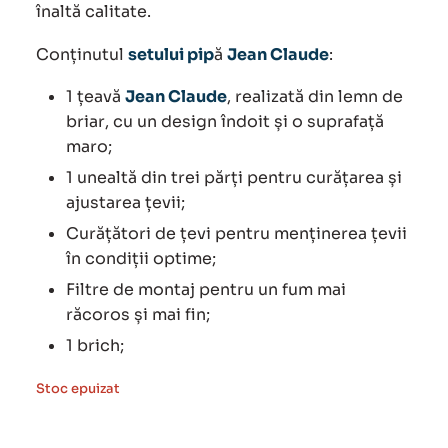
455.00 lei.
înaltă calitate.
Conținutul
setului pip
ă
Jean Claude
:
1 țeavă
Jean Claude
, realizată din lemn de
briar
, cu un design îndoit și o suprafață
maro;
1 unealtă din trei părți pentru curățarea și
ajustarea țevii;
Curățători de țevi pentru menținerea țevii
în condiții optime;
Filtre de montaj pentru un fum mai
răcoros și mai fin;
1 brich;
Stoc epuizat