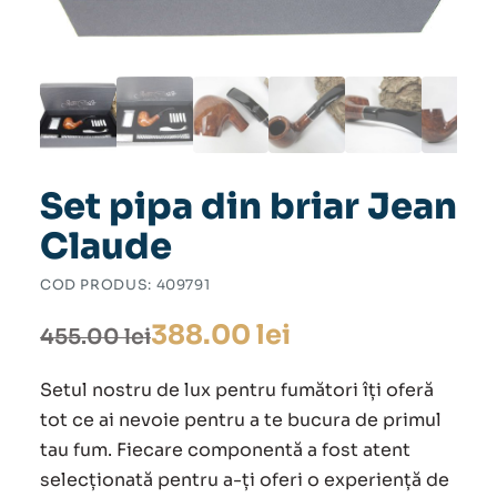
Set pipa din briar Jean
Claude
COD PRODUS:
409791
Prețul
Prețul
388.00
lei
455.00
lei
inițial
curent
Setul nostru de lux pentru fumători îți oferă
a
este:
tot ce ai nevoie pentru a te bucura de primul
tau fum. Fiecare componentă a fost atent
fost:
388.00 lei.
selecționată pentru a-ți oferi o experiență de