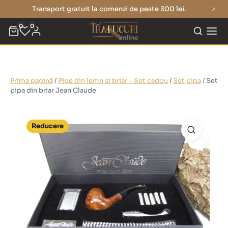
Transport gratuit la comenzi de peste 300 lei.
0
0
Prima pagină
/
Pipe din lemn si briar - Set cadou
/
Set pipa
/ Set
pipa din briar Jean Claude
Reducere