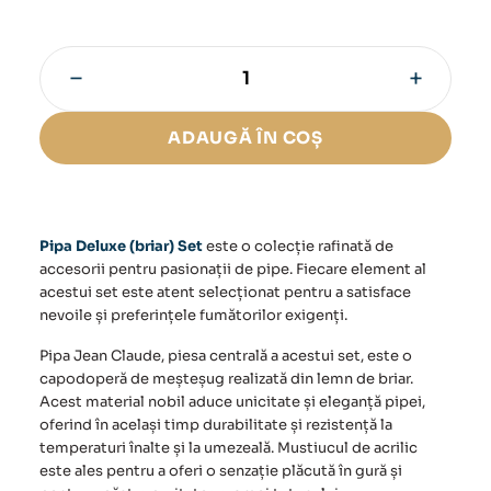
−
+
Cantitate
Set
Pipa
ADAUGĂ ÎN COȘ
Deluxe
(briar)
Pipa Deluxe (briar) Set
este o colecție rafinată de
accesorii pentru pasionații de pipe. Fiecare element al
acestui set este atent selecționat pentru a satisface
nevoile și preferințele fumătorilor exigenți.
Pipa Jean Claude, piesa centrală a acestui set, este o
capodoperă de meșteșug realizată din lemn de briar.
Acest material nobil aduce unicitate și eleganță pipei,
oferind în același timp durabilitate și rezistență la
temperaturi înalte și la umezeală. Mustiucul de acrilic
este ales pentru a oferi o senzație plăcută în gură și