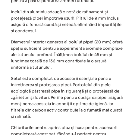
pentru a păstra puritatea aromei tutunului.
Inelul din aluminiu adaugă o notă de rafinament și
protejează pipei împotriva uzurii. Filtrul de 9 mm inclus
asigură o fumată curată și netedă, eliminând impuritățile
și condensul.
Diametrul interior generos al bolului pipei (20 mm) oferă
spațiu suficient pentru a experimenta aromele complexe
ale tutunului preferat. Înălțimea bolului de 45 mm și
lungimea totală de 136 mm contribuie la o arsură
uniformă a tutunului.
Setul este completat de accesorii esențiale pentru
întreținerea și protejarea pipei. Portofelul din piele
ecologică păstrează pipa în siguranță și o protejează de
zgârieturi și lovituri. Periile pentru curățarea pipei asigură
menținerea acesteia în condiții optime de igienă, iar
filtrele din carbon activ contribuie la o fumată mai curată
și rafinată.
Chibriturile pentru aprins pipa și husa pentru accesorii
completează acest set, făcându-l perfect pentru