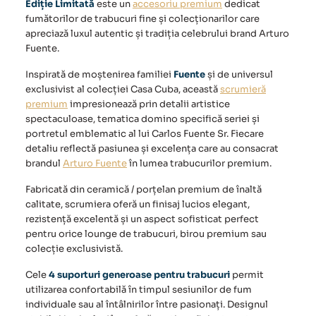
Ediție Limitată
este un
accesoriu premium
dedicat
fumătorilor de trabucuri fine și colecționarilor care
apreciază luxul autentic și tradiția celebrului brand Arturo
Fuente.
Inspirată de moștenirea familiei
Fuente
și de universul
exclusivist al colecției Casa Cuba, această
scrumieră
premium
impresionează prin detalii artistice
spectaculoase, tematica domino specifică seriei și
portretul emblematic al lui Carlos Fuente Sr. Fiecare
detaliu reflectă pasiunea și excelența care au consacrat
brandul
Arturo Fuente
în lumea trabucurilor premium.
Fabricată din ceramică / porțelan premium de înaltă
calitate, scrumiera oferă un finisaj lucios elegant,
rezistență excelentă și un aspect sofisticat perfect
pentru orice lounge de trabucuri, birou premium sau
colecție exclusivistă.
Cele
4 suporturi generoase pentru trabucuri
permit
utilizarea confortabilă în timpul sesiunilor de fum
individuale sau al întâlnirilor între pasionați. Designul