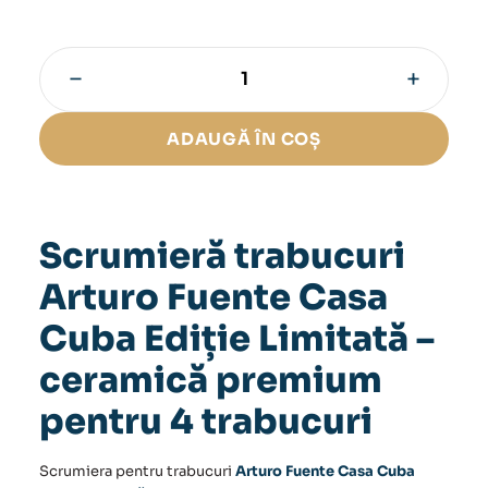
−
+
Cantitate
Scrumieră
trabucuri
ADAUGĂ ÎN COȘ
Arturo
Fuente
Casa
Cuba
Ediție
Scrumieră trabucuri
Limitată
Arturo Fuente Casa
Cuba Ediție Limitată –
ceramică premium
pentru 4 trabucuri
Scrumiera pentru trabucuri
Arturo Fuente Casa Cuba