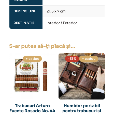
21,5 x 7 cm
DIMENSIUNI
Interior / Exterior
DESTINAȚIE
S-ar putea să-ți placă și…
+ cadou
-31%
+ cadou
Trabucuri Arturo
Humidor portabil
Fuente Rosado No. 44
pentru trabucuri si