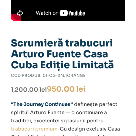
Scrumieră trabucuri
Arturo Fuente Casa
Cuba Ediție Limitată
COD PRODUS:
01-CG-24L1ORANGE
Prețul
Prețul
950.00
lei
1,200.00
lei
inițial
curent
“The Journey Continues”
definește perfect
a
este:
spiritul Arturo Fuente — o continuare a
tradiției, excelenței și pasiunii pentru
fost:
950.00 lei.
trabucuri premium
. Cu design exclusiv Casa