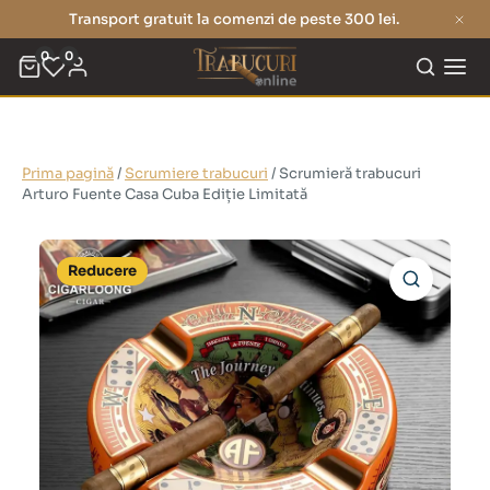
Transport gratuit la comenzi de peste 300 lei.
0
0
Prima pagină
/
Scrumiere trabucuri
/ Scrumieră trabucuri
Arturo Fuente Casa Cuba Ediție Limitată
Reducere