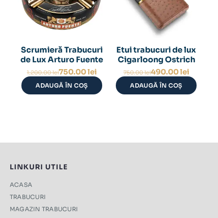
Scrumieră Trabucuri
Etui trabucuri de lux
de Lux Arturo Fuente
Cigarloong Ostrich
Prețul
Prețul
Prețul
Prețul
750.00
lei
490.00
lei
1,200.00
lei
750.00
lei
inițial
curent
inițial
curent
ADAUGĂ ÎN COȘ
ADAUGĂ ÎN COȘ
a
este:
a
este:
fost:
750.00 lei.
fost:
490.00 lei.
1,200.00 lei.
750.00 lei.
LINKURI UTILE
ACASA
TRABUCURI
MAGAZIN TRABUCURI