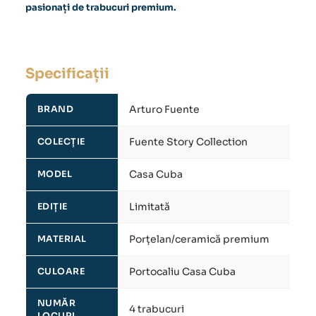
pasionați de trabucuri premium.
Specificații
Arturo Fuente
BRAND
Fuente Story Collection
COLECȚIE
Casa Cuba
MODEL
Limitată
EDIȚIE
Porțelan/ceramică premium
MATERIAL
Portocaliu Casa Cuba
CULOARE
NUMĂR
4 trabucuri
LOCURI