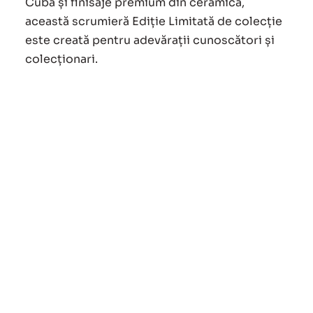
1,200.00 lei.
Cuba și finisaje premium din ceramică,
această scrumieră Ediție Limitată de colecție
este creată pentru adevărații cunoscători și
colecționari.