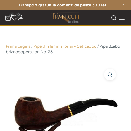
Transport gratuit la comenzi de peste 300 lei.
0
0
Prima pagină
/
Pipe din lemn si briar - Set cadou
/ Pipa Szabo
briar cooperation No. 35