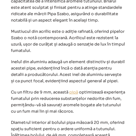
capacitatea de a intensifica aromele tutunului. Briarul
este atent sculptat și finisat pentru a atinge standardele
ridicate ale mărcii Pipa Szabo, asigurând o durabilitate
notabilă și un aspect elegant în același timp.
Mustiucul din acrilic este o adiție rafinată, oferind pipelor
Szabo o notă contemporană. Acrilicul este rezistent la
uzură, ușor de curățat și adaugă o senzație de lux în timpul
fumatului.
Inelul din aluminiu adaugă un element distinctiv și durabil
acestei pipe, evidențiind încă o dată atenția pentru
detalii a producătorului. Acest inel de aluminiu servește
și ca punct focal, evidențiind aspectul general al pipei.
Cu un filtru de 9 mm, această
pipă
optimizează experiența
fumatului prin reducerea substanțelor nedorite din fum,
permițându-vă să savurați aromele bogate ale tutunului
cu un fum mai lin și mai răcoros.
Diametrul interior al bolului pipa măsoară 20 mm, oferind
spațiu suficient pentru o ardere uniformă a tutunului.
Înălțimea bolului, de 49 mm, completează această