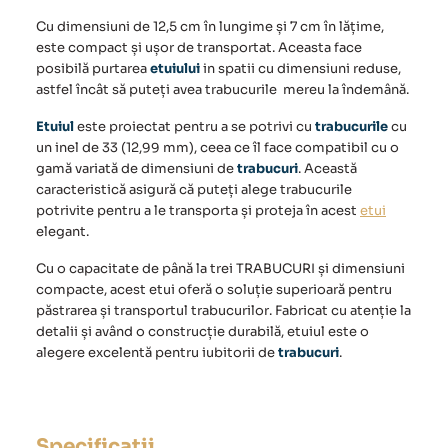
Cu dimensiuni de 12,5 cm în lungime și 7 cm în lățime,
este compact și ușor de transportat. Aceasta face
posibilă purtarea
etuiului
in spatii cu dimensiuni reduse,
astfel încât să puteți avea trabucurile mereu la îndemână.
Etuiul
este proiectat pentru a se potrivi cu
trabucurile
cu
un inel de 33 (12,99 mm), ceea ce îl face compatibil cu o
gamă variată de dimensiuni de
trabucuri
. Această
caracteristică asigură că puteți alege trabucurile
potrivite pentru a le transporta și proteja în acest
etui
elegant.
Cu o capacitate de până la trei TRABUCURI și dimensiuni
compacte, acest etui oferă o soluție superioară pentru
păstrarea și transportul
trabucurilor
. Fabricat cu atenție la
detalii și având o construcție durabilă,
etuiul
este o
alegere excelentă pentru iubitorii de
trabucuri
.
Specificații