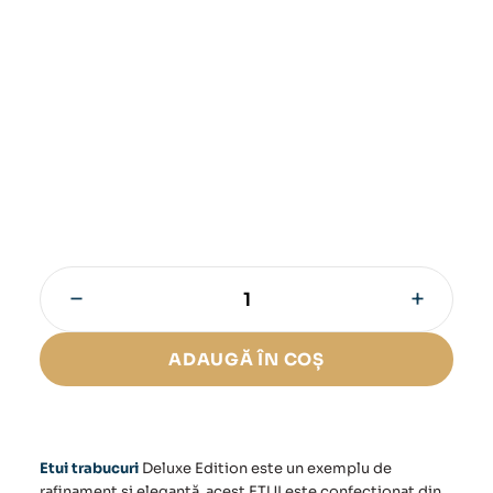
−
+
Cantitate
Etui
trabucuri
ADAUGĂ ÎN COȘ
Deluxe
Edition
Etui trabucuri
Deluxe Edition este un exemplu de
rafinament și eleganță, acest ETUI este confecționat din