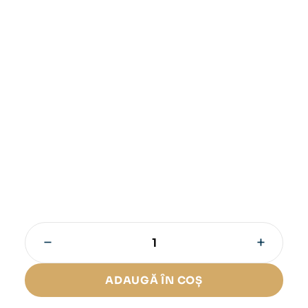
−
+
Cantitate
Etui
trabucuri
ADAUGĂ ÎN COȘ
Angelo
Fantastic