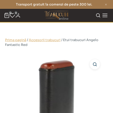
Transport gratuit la comenzi de peste 300 lei.
0
0
Prima pagină
/
Accesorii trabucuri
/ Etui trabucuri Angelo
Fantastic Red