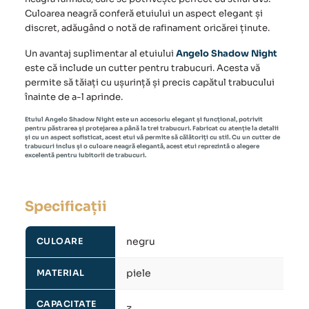
Culoarea neagră conferă etuiului un aspect elegant și
discret, adăugând o notă de rafinament oricărei ținute.
Un avantaj suplimentar al etuiului
Angelo Shadow Night
este că include un cutter pentru trabucuri. Acesta vă
permite să tăiați cu ușurință și precis capătul trabucului
înainte de a-l aprinde.
Etuiul Angelo Shadow Night este un accesoriu elegant și funcțional, potrivit
pentru păstrarea și protejarea a până la trei trabucuri. Fabricat cu atenție la detalii
și cu un aspect sofisticat, acest etui vă permite să călătoriți cu stil. Cu un cutter de
trabucuri inclus și o culoare neagră elegantă, acest etui reprezintă o alegere
excelentă pentru iubitorii de trabucuri.
Specificații
negru
CULOARE
piele
MATERIAL
CAPACITATE