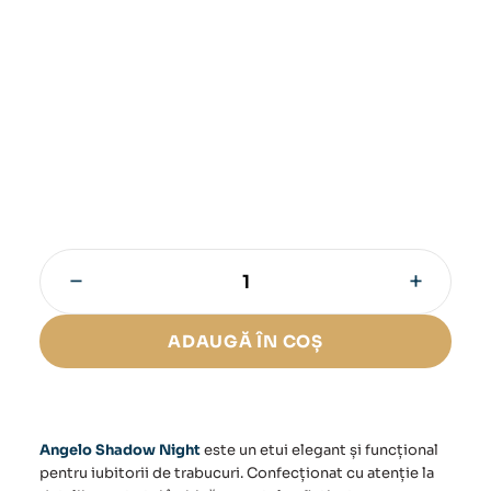
−
+
Cantitate
Etui
Angelo
ADAUGĂ ÎN COȘ
Shadow
Night
Angelo Shadow Night
este un
etui
elegant și funcțional
pentru iubitorii de trabucuri. Confecționat cu atenție la