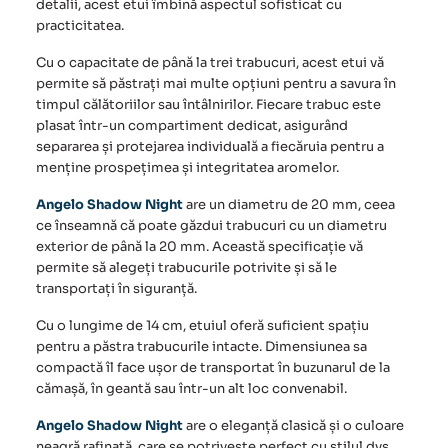
detalii, acest etui îmbină aspectul sofisticat cu
practicitatea.
Cu o capacitate de până la trei trabucuri, acest etui vă
permite să păstrați mai multe opțiuni pentru a savura în
timpul călătoriilor sau întâlnirilor. Fiecare trabuc este
plasat într-un compartiment dedicat, asigurând
separarea și protejarea individuală a fiecăruia pentru a
menține prospețimea și integritatea aromelor.
Angelo Shadow Night
are un diametru de 20 mm, ceea
ce înseamnă că poate găzdui trabucuri cu un diametru
exterior de până la 20 mm. Această specificație vă
permite să alegeți trabucurile potrivite și să le
transportați în siguranță.
Cu o lungime de 14 cm, etuiul oferă suficient spațiu
pentru a păstra trabucurile intacte. Dimensiunea sa
compactă îl face ușor de transportat în buzunarul de la
cămașă, în geantă sau într-un alt loc convenabil.
Angelo Shadow Night
are o eleganță clasică și o culoare
neagră rafinată, care se potrivește perfect cu stilul dvs.