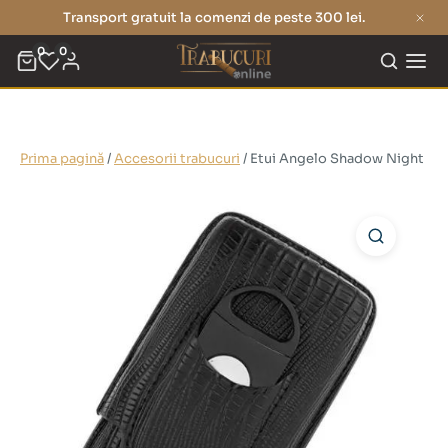
Transport gratuit la comenzi de peste 300 lei.
0
0
Prima pagină
/
Accesorii trabucuri
/ Etui Angelo Shadow Night