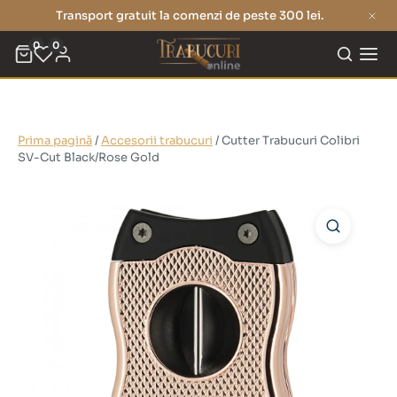
Transport gratuit la comenzi de peste 300 lei.
0
0
Prima pagină
/
Accesorii trabucuri
/ Cutter Trabucuri Colibri
SV-Cut Black/Rose Gold