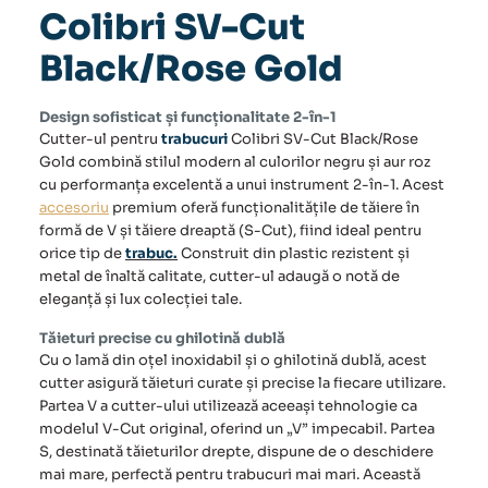
Colibri SV-Cut
Black/Rose Gold
Design sofisticat și funcționalitate 2-în-1
Cutter-ul pentru
trabucuri
Colibri SV-Cut Black/Rose
Gold combină stilul modern al culorilor negru și aur roz
cu performanța excelentă a unui instrument 2-în-1. Acest
accesoriu
premium oferă funcționalitățile de tăiere în
formă de V și tăiere dreaptă (S-Cut), fiind ideal pentru
orice tip de
trabuc.
Construit din plastic rezistent și
metal de înaltă calitate, cutter-ul adaugă o notă de
eleganță și lux colecției tale.
Tăieturi precise cu ghilotină dublă
Cu o lamă din oțel inoxidabil și o ghilotină dublă, acest
cutter asigură tăieturi curate și precise la fiecare utilizare.
Partea V a cutter-ului utilizează aceeași tehnologie ca
modelul V-Cut original, oferind un „V” impecabil. Partea
S, destinată tăieturilor drepte, dispune de o deschidere
mai mare, perfectă pentru trabucuri mai mari. Această