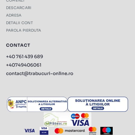
COMENZI
DESCARCARI
ADRESA
DETALII CONT
PAROLA PIERDUTA
CONTACT
+40 761 439 689
+40749406061
contact@trabucuri-online.ro