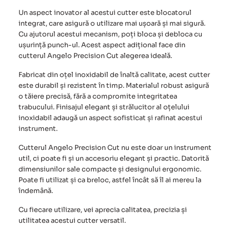
Un aspect inovator al acestui cutter este blocatorul
integrat, care asigură o utilizare mai ușoară și mai sigură.
Cu ajutorul acestui mecanism, poți bloca și debloca cu
ușurință punch-ul. Acest aspect adițional face din
cutterul Angelo Precision Cut alegerea ideală.
Fabricat din oțel inoxidabil de înaltă calitate, acest cutter
este durabil și rezistent în timp. Materialul robust asigură
o tăiere precisă, fără a compromite integritatea
trabucului. Finisajul elegant și strălucitor al oțelului
inoxidabil adaugă un aspect sofisticat și rafinat acestui
instrument.
Cutterul Angelo Precision Cut
nu este doar un instrument
util, ci poate fi și un accesoriu elegant și practic. Datorită
dimensiunilor sale compacte și designului ergonomic.
Poate fi utilizat și ca breloc, astfel încât să îl ai mereu la
îndemână.
Cu fiecare utilizare, vei aprecia calitatea, precizia și
utilitatea acestui cutter versatil.