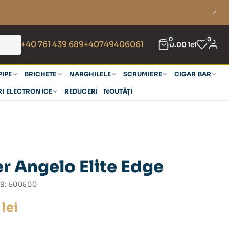
0
0
+40 761 439 689
+40749406061
0.00
lei
PIPE
BRICHETE
NARGHILELE
SCRUMIERE
CIGAR BAR
RI ELECTRONICE
REDUCERI
NOUTĂȚI
r Angelo Elite Edge
S:
500500
0
lei