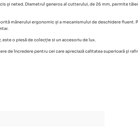
ecis și neted. Diametrul generos al cutterului, de 26 mm, permite tăier
atorită mânerului ergonomic și a mecanismului de deschidere fluent. Pur
ntar.
 este o piesă de colecție si un accesoriu de lux.
re de încredere pentru cei care apreciază calitatea superioară și rafi
l