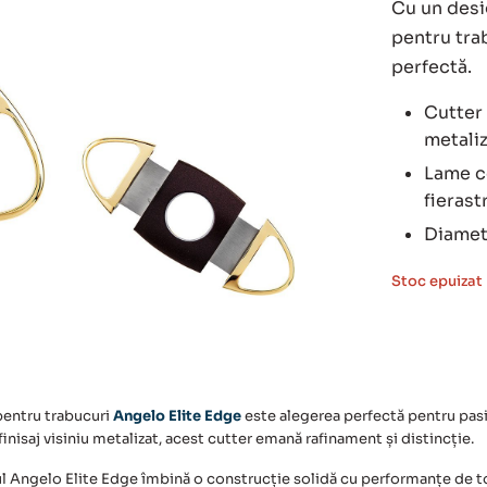
Cu un desig
pentru tra
perfectă.
Cutter 
metaliz
Lame co
fierast
Diamet
Stoc epuizat
 pentru trabucuri
Angelo Elite Edge
este alegerea perfectă pentru pas
 finisaj visiniu metalizat, acest cutter emană rafinament și distincție.
l Angelo Elite Edge
îmbină o construcție solidă cu performanțe de top