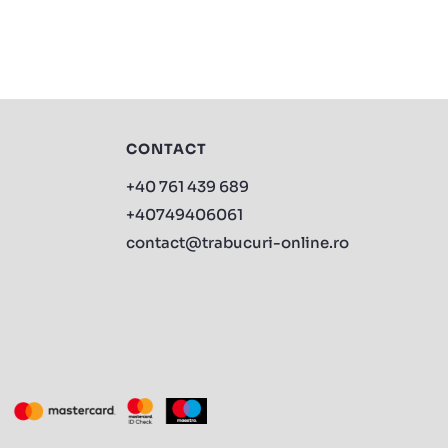
CONTACT
+40 761 439 689
+40749406061
contact@trabucuri-online.ro