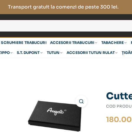
Transport gratuit la comenzi de peste 300 lei.
SCRUMIERE TRABUCURI
ACCESORII TRABUCURI
TABACHERE
ZIPPO
S.T. DUPONT
TUTUN
ACCESORII TUTUN RULAT
ȚIGĂ
Cutte
COD PRODU
180.0