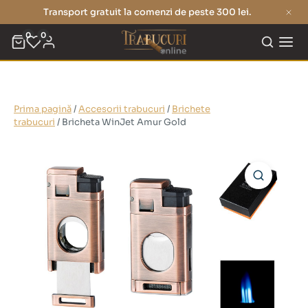
Transport gratuit la comenzi de peste 300 lei.
0
0
Prima pagină
/
Accesorii trabucuri
/
Brichete
trabucuri
/ Bricheta WinJet Amur Gold