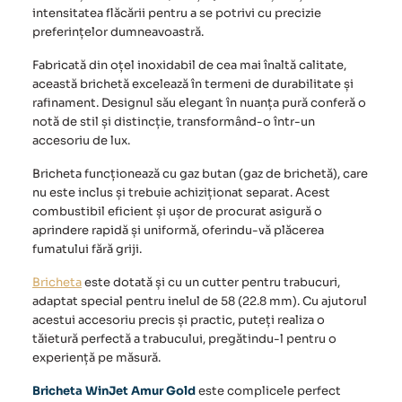
intensitatea flăcării pentru a se potrivi cu precizie
preferințelor dumneavoastră.
Fabricată din oțel inoxidabil de cea mai înaltă calitate,
această brichetă excelează în termeni de durabilitate și
rafinament. Designul său elegant în nuanța pură conferă o
notă de stil și distincție, transformând-o într-un
accesoriu de lux.
Bricheta funcționează cu gaz butan (gaz de brichetă), care
nu este inclus și trebuie achiziționat separat. Acest
combustibil eficient și ușor de procurat asigură o
aprindere rapidă și uniformă, oferindu-vă plăcerea
fumatului fără griji.
Bricheta
este dotată și cu un cutter pentru trabucuri,
adaptat special pentru inelul de 58 (22.8 mm). Cu ajutorul
acestui accesoriu precis și practic, puteți realiza o
tăietură perfectă a trabucului, pregătindu-l pentru o
experiență pe măsură.
Bricheta WinJet Amur Gold
este complicele perfect