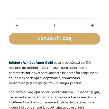
−
+
Cantitate
Bricheta
WinJet
ADAUGĂ ÎN COȘ
Amur
Gold
Bricheta WinJet Amur Gold
este o adevărată perlă în
materie de brichete. Cu trei arzătoare puternice și
caracteristici inovatoare, această brichetă își propune să
aducă o experiență excepțională, combinând
performanța și eleganța într-un singur produs.
Echipată cu reglajul pentru controlul fluxului de aer și gaz,
vă permite să personalizați flacăra exact așa cum doriți.
Indiferent că doriți o flacără subtilă și delicată sau una
intensă și concentrată, puteți ajusta cu ușurință