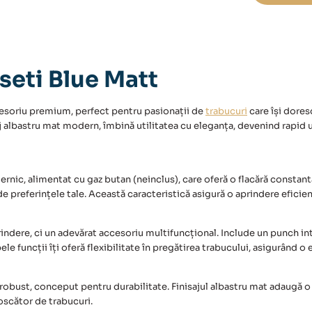
Blue
Matt
seti Blue Matt
cesoriu premium, perfect pentru pasionații de
trabucuri
care își dores
aj albastru mat modern, îmbină utilitatea cu eleganța, devenind rapid
rnic, alimentat cu gaz butan (neinclus), care oferă o flacără constantă ș
 de preferințele tale. Această caracteristică asigură o aprindere efici
indere, ci un adevărat accesoriu multifuncțional. Include un
punch
in
le funcții îți oferă flexibilitate în pregătirea trabucului, asigurând 
obust, conceput pentru durabilitate. Finisajul albastru mat adaugă o 
noscător de trabucuri.