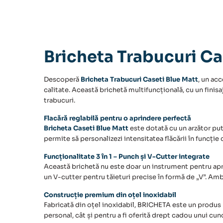
Bricheta Trabucuri Ca
Descoperă
Bricheta Trabucuri Caseti Blue Matt
, un ac
calitate. Această brichetă multifuncțională, cu un finis
trabucuri.
Flacără reglabilă pentru o aprindere perfectă
Bricheta Caseti Blue Matt
este dotată cu un arzător pute
permite să personalizezi intensitatea flăcării în funcție
Funcționalitate 3 în 1 – Punch și V-Cutter integrate
Această
brichetă
nu este doar un instrument pentru apr
un
V-cutter
pentru tăieturi precise în formă de „V”. Ambe
Construcție premium din oțel inoxidabil
Fabricată din oțel inoxidabil,
BRICHETA
este un produs r
personal, cât și pentru a fi oferită drept cadou unui cu