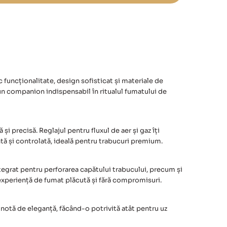
c funcționalitate, design sofisticat și materiale de
 un companion indispensabil în ritualul fumatului de
i precisă. Reglajul pentru fluxul de aer și gaz îți
entă și controlată, ideală pentru trabucuri premium.
tegrat pentru perforarea capătului trabucului, precum și
o experiență de fumat plăcută și fără compromisuri.
notă de eleganță, făcând-o potrivită atât pentru uz