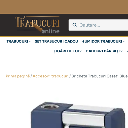
TRABUCURI
SET TRABUCURI CADOU
HUMIDOR TRABUCURI
ȚIGĂRI DE FOI
CADOURI BĂRBAȚI
Prima pagină
/
Accesorii trabucuri
/ Bricheta Trabucuri Caseti Blu