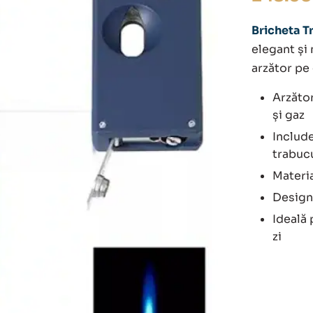
Bricheta T
elegant și 
arzător pe 
Arzător
și gaz
Include
trabucu
Materia
Design
Ideală 
zi