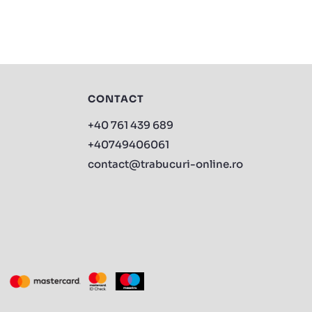
CONTACT
+40 761 439 689
+40749406061
contact@trabucuri-online.ro