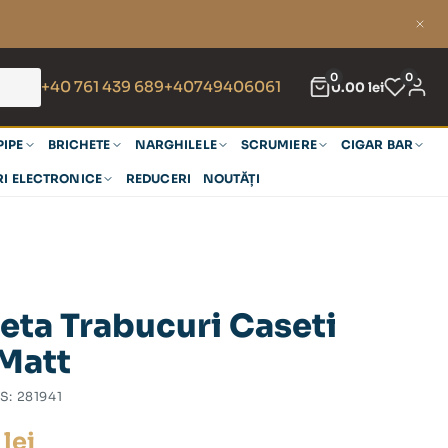
0
0
+40 761 439 689
+40749406061
0.00
lei
PIPE
BRICHETE
NARGHILELE
SCRUMIERE
CIGAR BAR
RI ELECTRONICE
REDUCERI
NOUTĂȚI
eta Trabucuri Caseti
 Matt
S:
281941
0
lei