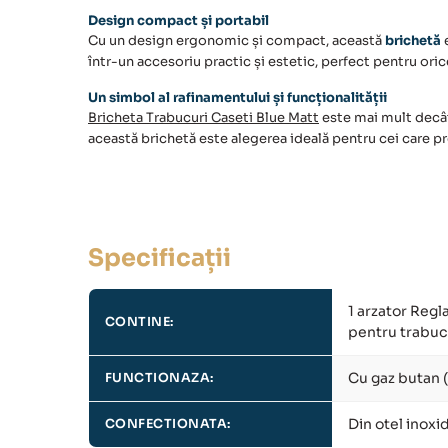
Design compact și portabil
Cu un design ergonomic și compact, această
brichetă
e
într-un accesoriu practic și estetic, perfect pentru oric
Un simbol al rafinamentului și funcționalității
Bricheta Trabucuri Caseti Blue Matt
este mai mult decât 
această brichetă este alegerea ideală pentru cei care pre
Specificații
1 arzator Regl
CONTINE:
pentru trabuc
Cu gaz butan (
FUNCTIONAZA:
Din otel inoxi
CONFECTIONATA: