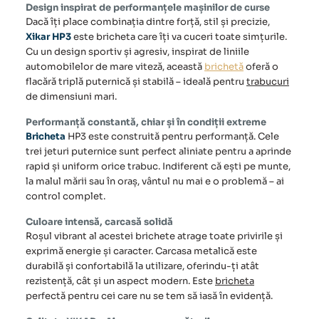
Design inspirat de performanțele mașinilor de curse
Dacă îți place combinația dintre forță, stil și precizie,
Xikar HP3
este bricheta care îți va cuceri toate simțurile.
Cu un design sportiv și agresiv, inspirat de liniile
automobilelor de mare viteză, această
brichetă
oferă o
flacără triplă puternică și stabilă – ideală pentru
trabucuri
de dimensiuni mari.
Performanță constantă, chiar și în condiții extreme
Bricheta
HP3 este construită pentru performanță. Cele
trei jeturi puternice sunt perfect aliniate pentru a aprinde
rapid și uniform orice trabuc. Indiferent că ești pe munte,
la malul mării sau în oraș, vântul nu mai e o problemă – ai
control complet.
Culoare intensă, carcasă solidă
Roșul vibrant al acestei
brichete
atrage toate privirile și
exprimă energie și caracter. Carcasa metalică este
durabilă și confortabilă la utilizare, oferindu-ți atât
rezistență, cât și un aspect modern. Este
bricheta
perfectă pentru cei care nu se tem să iasă în evidență.