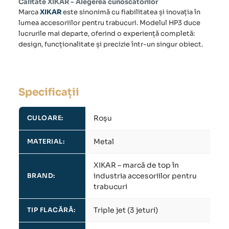
Calitate XIKAR – Alegerea cunoscătorilor
Marca
XIKAR
este sinonimă cu fiabilitatea și inovația în
lumea accesoriilor pentru trabucuri. Modelul HP3 duce
lucrurile mai departe, oferind o experiență completă:
design, funcționalitate și precizie într-un singur obiect.
Specificații
Roșu
CULOARE:
Metal
MATERIAL:
XIKAR – marcă de top în
industria accesoriilor pentru
BRAND:
trabucuri
Triple jet (3 jeturi)
TIP FLACĂRĂ: