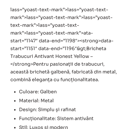
lass=”yoast-text-mark”>lass=”yoast-text-
mark”>lass=”yoast-text-mark”>lass=”yoast-
text-mark”>lass=”yoast-text-
mark”>lass=”yoast-text-mark”>ata-
start=”1147″ data-end=”1198″><strong>data-
start=”1151″ data-end=”1196″&gt;Bricheta
Trabucuri Antivant Honest Yellow –
</strong>Pentru pasionații de trabucuri,
această brichetă galbenă, fabricată din metal,
combină eleganța cu funcționalitatea.
Culoare: Galben
Material: Metal
Design: Simplu și rafinat
Funcționalitate: Sistem antivânt
Stil: Luxos și modern