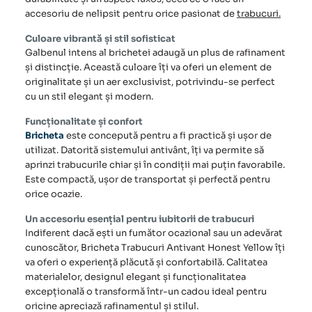
accesoriu de nelipsit pentru orice pasionat de
trabucuri.
Culoare vibrantă și stil sofisticat
Galbenul intens al brichetei adaugă un plus de rafinament
și distincție. Această culoare îți va oferi un element de
originalitate și un aer exclusivist, potrivindu-se perfect
cu un stil elegant și modern.
Funcționalitate și confort
Bricheta
este concepută pentru a fi practică și ușor de
utilizat. Datorită sistemului antivânt, îți va permite să
aprinzi
trabucurile
chiar și în condiții mai puțin favorabile.
Este compactă, ușor de transportat și perfectă pentru
orice ocazie.
Un accesoriu esențial pentru iubitorii de trabucuri
Indiferent dacă ești un fumător ocazional sau un adevărat
cunoscător,
Bricheta Trabucuri Antivant
Honest Yellow îți
va oferi o experiență plăcută și confortabilă. Calitatea
materialelor, designul elegant și funcționalitatea
excepțională o transformă într-un cadou ideal pentru
oricine apreciază rafinamentul și stilul.