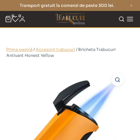
Transport gratuit la comenzi de peste 300 lei.
0
0
Prima pagină
/
Accesorii trabucuri
/ Bricheta Trabucuri
Antivant Honest Yellow