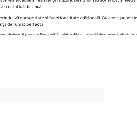
tate remarcabilă și rezistență la uzură. Designul său sofisticat și elega
ă o estetică distinsă.
rindu-vă comoditate și funcționalitate adițională. Cu acest punch inte
nță de fumat perfectă.
mentele de răsfăț și pasiune. Descoperiți fumatul cu stil, control și calitate superioară, aducând o 
l