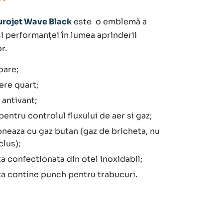
urojet Wave Black
este o emblemă a
și performanței în lumea aprinderii
r.
oare;
ere quart;
 antivant;
pentru controlul fluxului de aer si gaz;
neaza cu gaz butan (gaz de bricheta, nu
clus);
a confectionata din otel inoxidabil;
ta contine punch pentru trabucuri.