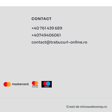
CONTACT
+40 761 439 689
+40749406061
contact@trabucuri-online.ro
Creat de minawebcomp.ro