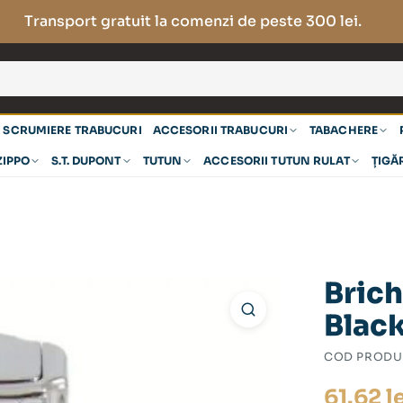
Transport gratuit la comenzi de peste 300 lei.
SCRUMIERE TRABUCURI
ACCESORII TRABUCURI
TABACHERE
ZIPPO
S.T. DUPONT
TUTUN
ACCESORII TUTUN RULAT
ȚIGĂ
Brich
Blac
COD PRODU
61.62
l