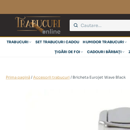
TRABUCURI
SET TRABUCURI CADOU
HUMIDOR TRABUCURI
ȚIGĂRI DE FOI
CADOURI BĂRBAȚI
Prima pagină
/
Accesorii trabucuri
/ Bricheta Eurojet Wave Black