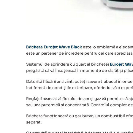
Bricheta Eurojet Wave Black
este o emblemă a eleganței
este un partener de încredere pentru cei care apreciază 
Sistemul de aprindere cu quart al
brichetei
Eurojet Wa
pregătită să vă însoțească în momente de răsfăț și plăc
Datorită flăcării antivânt, puteți savura trabucul în oric
indiferent de condițiile exterioare, oferindu-vă o experi
Reglajul avansat al fluxului de aer și gaz vă permite să aj
sau una puternică și concentrată. Controlul complet es
Bricheta funcționează cu gaz butan, un combustibil efici
separat.