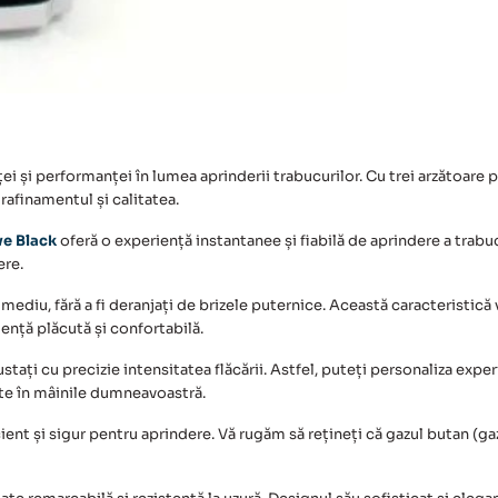
 și performanței în lumea aprinderii trabucurilor. Cu trei arzătoare p
rafinamentul și calitatea.
ve Black
oferă o experiență instantanee și fiabilă de aprindere a trabuc
ere.
e mediu, fără a fi deranjați de brizele puternice. Această caracteristică 
ență plăcută și confortabilă.
ustați cu precizie intensitatea flăcării. Astfel, puteți personaliza exper
te în mâinile dumneavoastră.
ent și sigur pentru aprindere. Vă rugăm să rețineți că gazul butan (gaz