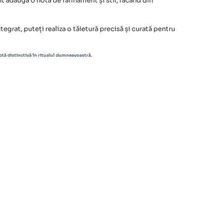
nt adaugă o notă de rafinament și stil, făcând din
grat, puteți realiza o tăietură precisă și curată pentru
notă distinctivă în ritualul dumneavoastră.