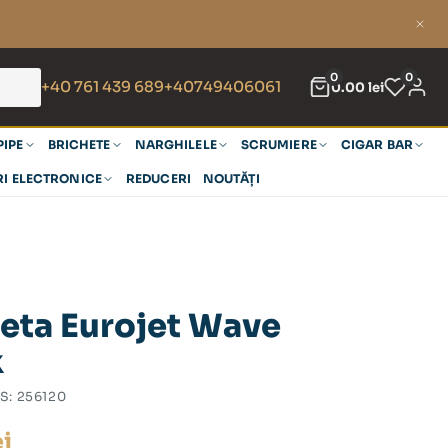
0
0
+40 761 439 689
+40749406061
0.00
lei
PIPE
BRICHETE
NARGHILELE
SCRUMIERE
CIGAR BAR
RI ELECTRONICE
REDUCERI
NOUTĂȚI
eta Eurojet Wave
k
S:
256120
ei