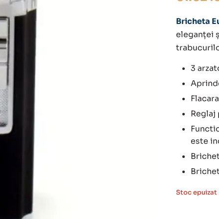
Bricheta E
eleganței 
trabucurilo
3 arzat
Aprind
Flacara
Reglaj 
Functio
este in
Brichet
Briche
Stoc epuizat