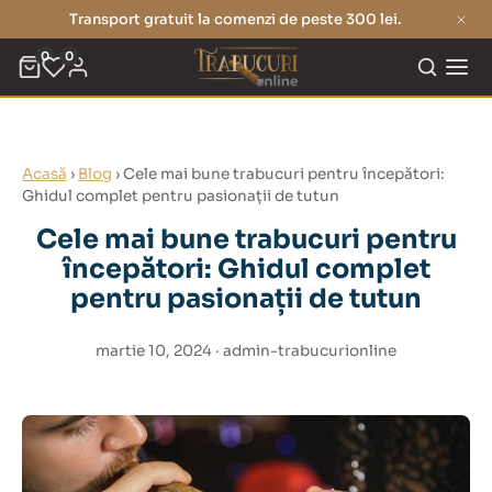
Transport gratuit la comenzi de peste 300 lei.
0
0
Acasă
›
Blog
›
Cele mai bune trabucuri pentru începători:
Ghidul complet pentru pasionații de tutun
Cele mai bune trabucuri pentru
începători: Ghidul complet
pentru pasionații de tutun
martie 10, 2024
· admin-trabucurionline