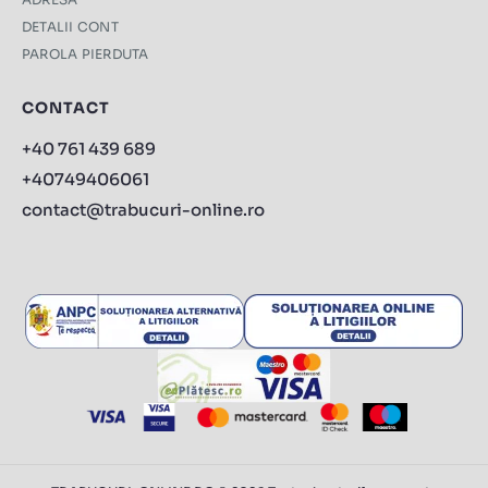
DETALII CONT
PAROLA PIERDUTA
CONTACT
+40 761 439 689
+40749406061
contact@trabucuri-online.ro