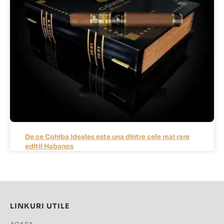
De ce Cohiba Ideales este una dintre cele mai rare
ediții Habanos
LINKURI UTILE