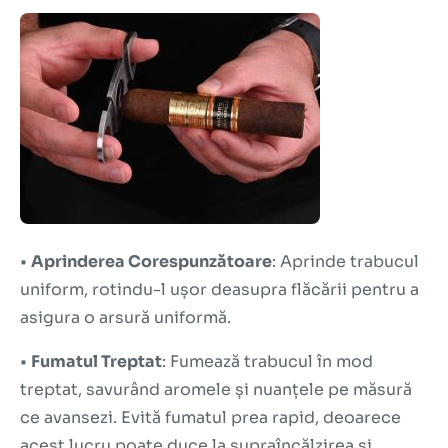
•
Aprinderea Corespunzătoare
: Aprinde trabucul
uniform, rotindu-l ușor deasupra flăcării pentru a
asigura o arsură uniformă.
•
Fumatul Treptat
: Fumează trabucul în mod
treptat, savurând aromele și nuanțele pe măsură
ce avansezi. Evită fumatul prea rapid, deoarece
acest lucru poate duce la supraîncălzirea și