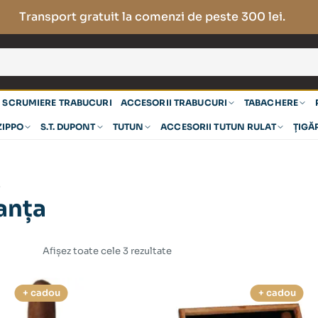
Transport gratuit la comenzi de peste 300 lei.
SCRUMIERE TRABUCURI
ACCESORII TRABUCURI
TABACHERE
ZIPPO
S.T. DUPONT
TUTUN
ACCESORII TUTUN RULAT
ȚIGĂ
”
anța
Afișez toate cele 3 rezultate
+ cadou
+ cadou