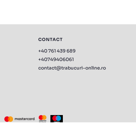
CONTACT
+40 761 439 689
+40749406061
contact@trabucuri-online.ro