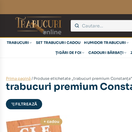
eț
eț
TRABUCURI
SET TRABUCURI CADOU
HUMIDOR TRABUCURI
nim
xim
ȚIGĂRI DE FOI
CADOURI BĂRBAȚI
Prima pagină
/ Produse etichetate „trabucuri premium Constanța
trabucuri premium Const
FILTREAZĂ
+ cadou