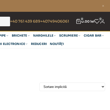
0
0
+40 761 439 689
+40749406061
0.00
lei
PIPE
BRICHETE
NARGHILELE
SCRUMIERE
CIGAR BAR
RI ELECTRONICE
REDUCERI
NOUTĂȚI