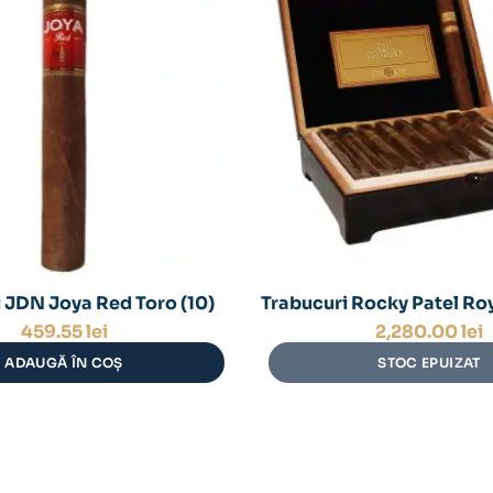
 JDN Joya Red Toro (10)
Trabucuri Rocky Patel Ro
459.55
lei
2,280.00
lei
ADAUGĂ ÎN COȘ
STOC EPUIZAT