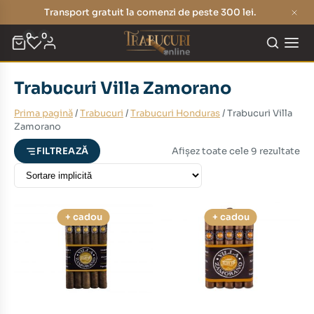
Transport gratuit la comenzi de peste 300 lei.
0
0
Trabucuri Villa Zamorano
eț
eț
Prima pagină
/
Trabucuri
/
Trabucuri Honduras
/ Trabucuri Villa
nim
xim
Zamorano
Afișez toate cele 9 rezultate
FILTREAZĂ
+ cadou
+ cadou