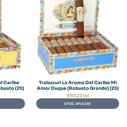
l Caribe
Trabucuri La Aroma Del Caribe Mi
obusto (25)
Amor Duque (Robusto Grande) (25)
893.23
lei
STOC EPUIZAT