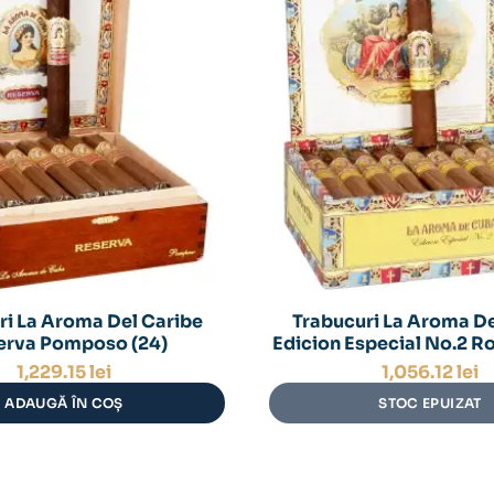
ri La Aroma Del Caribe
Trabucuri La Aroma De
erva Pomposo (24)
Edicion Especial No.2 R
1,229.15
lei
1,056.12
lei
ADAUGĂ ÎN COȘ
STOC EPUIZAT