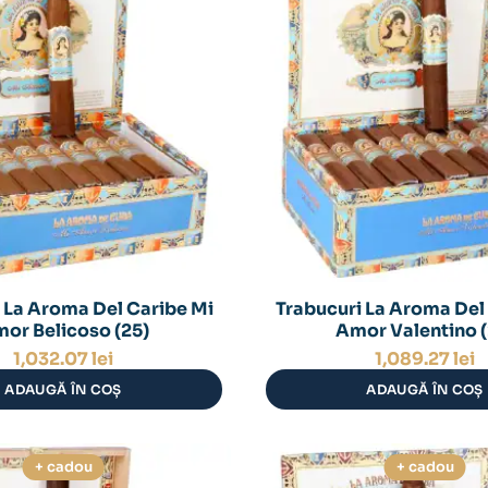
 La Aroma Del Caribe Mi
Trabucuri La Aroma Del
or Belicoso (25)
Amor Valentino (
1,032.07
lei
1,089.27
lei
ADAUGĂ ÎN COȘ
ADAUGĂ ÎN COȘ
+ cadou
+ cadou