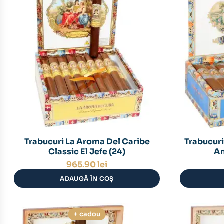
Trabucuri La Aroma Del Caribe
Trabucuri
Classic El Jefe (24)
Am
965.90
lei
ADAUGĂ ÎN COȘ
+ cadou