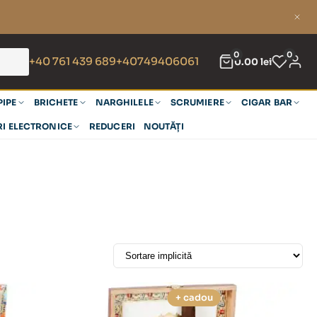
0
0
+40 761 439 689
+40749406061
0.00
lei
PIPE
BRICHETE
NARGHILELE
SCRUMIERE
CIGAR BAR
RI ELECTRONICE
REDUCERI
NOUTĂȚI
+ cadou