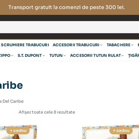
Transport gratuit la comenzi de peste 300 lei.
SCRUMIERE TRABUCURI
ACCESORII TRABUCURI
TABACHERE
ZIPPO
S.T. DUPONT
TUTUN
ACCESORII TUTUN RULAT
ȚIGĂ
aribe
a Del Caribe
Afișez toate cele 8 rezultate
+ cadou
+ cadou