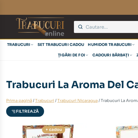
eț
eț
TRABUCURI
SET TRABUCURI CADOU
HUMIDOR TRABUCURI
nim
xim
ȚIGĂRI DE FOI
CADOURI BĂRBAȚI
Trabucuri La Aroma Del C
Prima pagină
/
Trabucuri
/
Trabucuri Nicaragua
/ Trabucuri La Arom
FILTREAZĂ
+ cadou