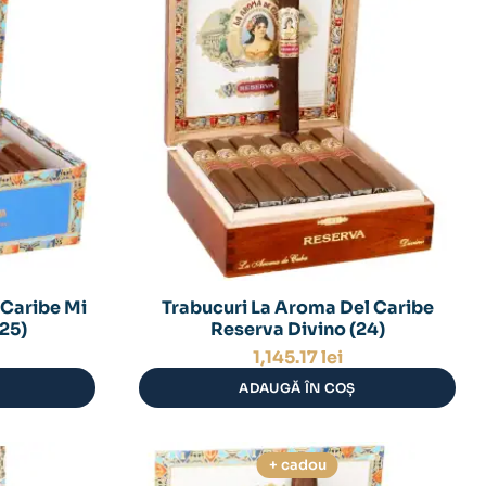
 Caribe Mi
Trabucuri La Aroma Del Caribe
25)
Reserva Divino (24)
1,145.17
lei
ADAUGĂ ÎN COȘ
+ cadou