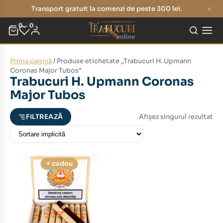
Transport gratuit la comenzi de peste 300 lei.
0
0
Prima pagină
/ Produse etichetate „Trabucuri H. Upmann
eț
eț
Coronas Major Tubos”
Trabucuri H. Upmann Coronas
nim
xim
Major Tubos
Afișez singurul rezultat
FILTREAZĂ
+ cadou