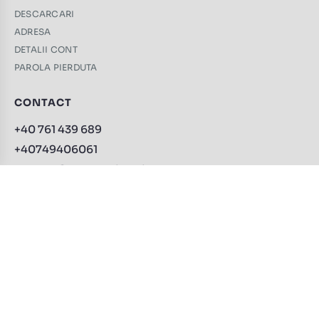
DESCARCARI
ADRESA
DETALII CONT
PAROLA PIERDUTA
CONTACT
+40 761 439 689
+40749406061
contact@trabucuri-online.ro