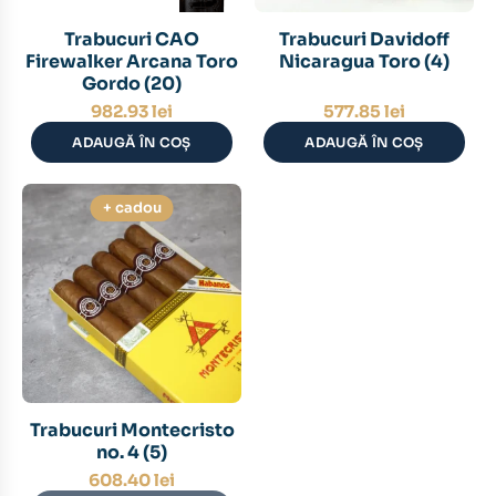
Trabucuri CAO
Trabucuri Davidoff
Firewalker Arcana Toro
Nicaragua Toro (4)
Gordo (20)
982.93
lei
577.85
lei
ADAUGĂ ÎN COȘ
ADAUGĂ ÎN COȘ
+ cadou
Trabucuri Montecristo
no. 4 (5)
608.40
lei