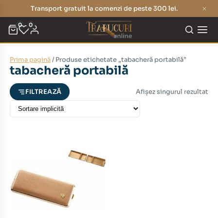
Transport gratuit la comenzi de peste 300 lei.
0
0
Prima pagină
/ Produse etichetate „tabacheră portabilă”
eț
eț
tabacheră portabilă
nim
xim
Afișez singurul rezultat
FILTREAZĂ