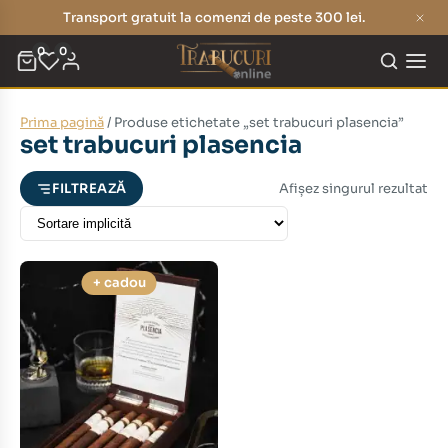
Transport gratuit la comenzi de peste 300 lei.
0
0
Prima pagină
/ Produse etichetate „set trabucuri plasencia”
eț
eț
set trabucuri plasencia
nim
xim
Afișez singurul rezultat
FILTREAZĂ
+ cadou