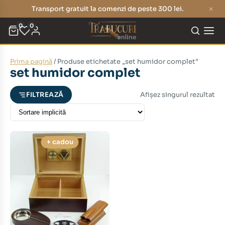
Transport gratuit la comenzi de peste 300 lei.
0
0
Prima pagină
/ Produse etichetate „set humidor complet”
eț
eț
set humidor complet
nim
xim
Afișez singurul rezultat
FILTREAZĂ
+ cadou