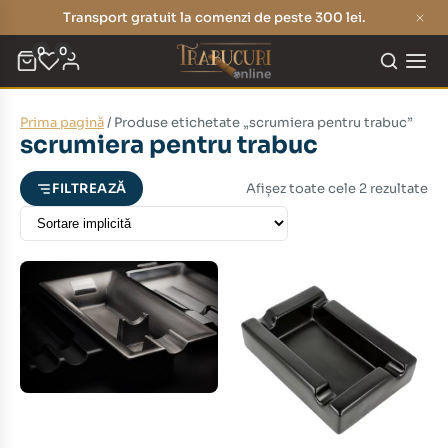
Transport gratuit la comenzi de peste 300 lei.
0
0
Prima pagină
/ Produse etichetate „scrumiera pentru trabuc”
eț
eț
scrumiera pentru trabuc
nim
xim
Afișez toate cele 2 rezultate
FILTREAZĂ