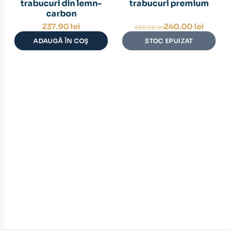
trabucuri din lemn-
trabucuri premium
carbon
Prețul
Prețul
237.90
lei
240.00
lei
360.00
lei
inițial
curent
ADAUGĂ ÎN COȘ
STOC EPUIZAT
a
este:
fost:
240.00 lei.
360.00 lei.