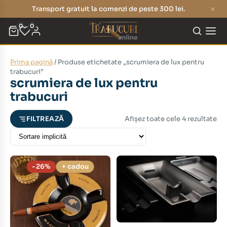
Transport gratuit la comenzi de peste 300 lei.
0
0
Prima pagină
/ Produse etichetate „scrumiera de lux pentru
eț
eț
trabucuri”
scrumiera de lux pentru
nim
xim
trabucuri
Afișez toate cele 4 rezultate
FILTREAZĂ
-26%
+ cadou