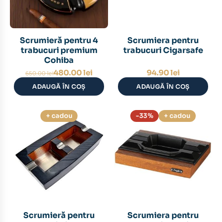
Scrumieră pentru 4
Scrumiera pentru
trabucuri premium
trabucuri Cigarsafe
Cohiba
Prețul
Prețul
480.00
lei
94.90
lei
650.00
lei
inițial
curent
ADAUGĂ ÎN COȘ
ADAUGĂ ÎN COȘ
a
este:
fost:
480.00 lei.
650.00 lei.
+ cadou
-33%
+ cadou
Scrumieră pentru
Scrumiera pentru