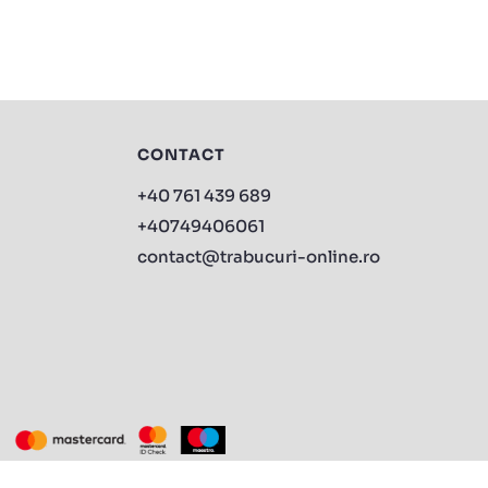
CONTACT
+40 761 439 689
+40749406061
contact@trabucuri-online.ro