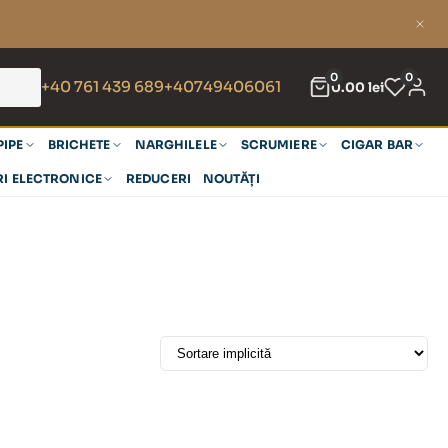
0
0
+40 761 439 689
+40749406061
0.00
lei
PIPE
BRICHETE
NARGHILELE
SCRUMIERE
CIGAR BAR
RI ELECTRONICE
REDUCERI
NOUTĂȚI