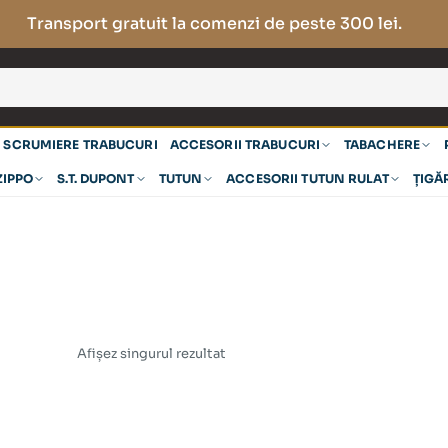
Transport gratuit la comenzi de peste 300 lei.
SCRUMIERE TRABUCURI
ACCESORII TRABUCURI
TABACHERE
ZIPPO
S.T. DUPONT
TUTUN
ACCESORII TUTUN RULAT
ȚIGĂ
Afișez singurul rezultat