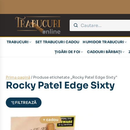
TRABUCURI
SET TRABUCURI CADOU
HUMIDOR TRABUCURI
ȚIGĂRI DE FOI
CADOURI BĂRBAȚI
Prima pagină
/ Produse etichetate „Rocky Patel Edge Sixty”
Rocky Patel Edge Sixty
FILTREAZĂ
+ cadou