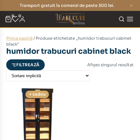
Transport gratuit la comenzi de peste 300 lei.
0
0
Prima pagină
/ Produse etichetate „humidor trabucuri cabinet
eț
eț
black”
humidor trabucuri cabinet black
nim
xim
Afișez singurul rezultat
FILTREAZĂ
+ cadou